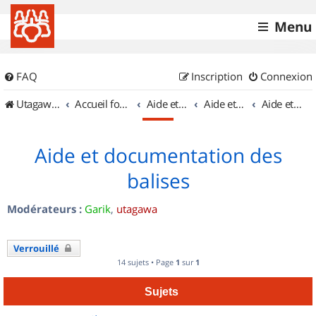
Menu
FAQ
Inscription
Connexion
UtagawaVTT (Randos VTT et VTTAE avec traces GPS)
Accueil forum
Aide et documentation
Aide et documentation
Aide et documentation des balises
Aide et documentation des
balises
Modérateurs :
Garik
,
utagawa
Verrouillé
14 sujets • Page
1
sur
1
Sujets