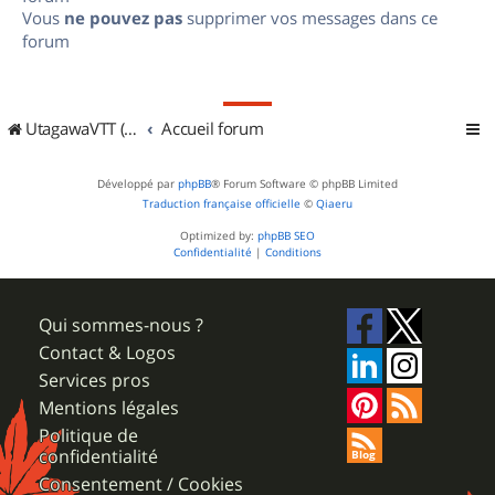
Vous
ne pouvez pas
supprimer vos messages dans ce
forum
UtagawaVTT (Randos VTT et VTTAE avec traces GPS)
Accueil forum
Développé par
phpBB
® Forum Software © phpBB Limited
Traduction française officielle
©
Qiaeru
Optimized by:
phpBB SEO
Confidentialité
|
Conditions
Qui sommes-nous ?
Contact & Logos
Services pros
Mentions légales
Politique de
confidentialité
Consentement / Cookies