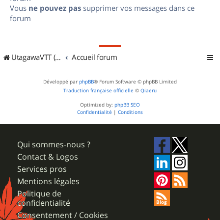
Vous
ne pouvez pas
supprimer vos messages dans ce
forum
UtagawaVTT (Randos VTT et VTTAE avec traces GPS)
Accueil forum
Développé par
phpBB
® Forum Software © phpBB Limited
Traduction française officielle
©
Qiaeru
Optimized by:
phpBB SEO
Confidentialité
|
Conditions
Qui sommes-nous ?
Contact & Logos
Services pros
Mentions légales
Politique de
confidentialité
Consentement / Cookies