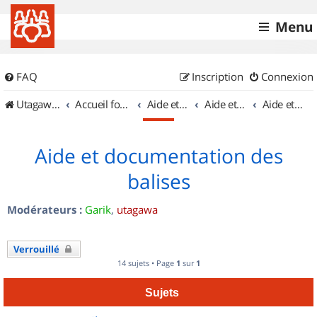
Menu
FAQ
Inscription
Connexion
UtagawaVTT (Randos VTT et VTTAE avec traces GPS)
Accueil forum
Aide et documentation
Aide et documentation
Aide et documentation des balises
Aide et documentation des
balises
Modérateurs :
Garik
,
utagawa
Verrouillé
14 sujets • Page
1
sur
1
Sujets