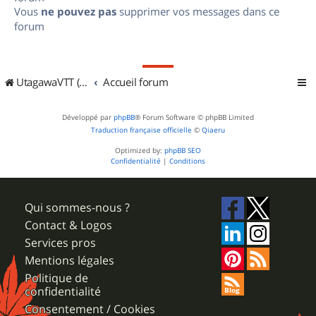
Vous
ne pouvez pas
supprimer vos messages dans ce
forum
UtagawaVTT (Randos VTT et VTTAE avec traces GPS)
Accueil forum
Développé par
phpBB
® Forum Software © phpBB Limited
Traduction française officielle
©
Qiaeru
Optimized by:
phpBB SEO
Confidentialité
|
Conditions
Qui sommes-nous ?
Contact & Logos
Services pros
Mentions légales
Politique de
confidentialité
Consentement / Cookies