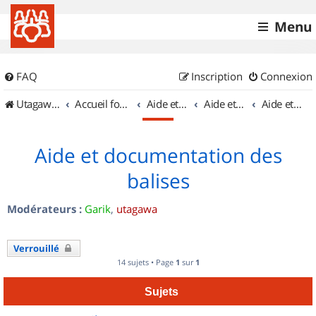
Menu
FAQ
Inscription
Connexion
UtagawaVTT (Randos VTT et VTTAE avec traces GPS)
Accueil forum
Aide et documentation
Aide et documentation
Aide et documentation des balises
Aide et documentation des
balises
Modérateurs :
Garik
,
utagawa
Verrouillé
14 sujets • Page
1
sur
1
Sujets