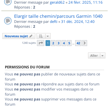
Dernier message par
gerald62
«
24 févr. 2025, 11:16
Réponses :
2
Elargir taille chemin/parcours Garmin 1040
Dernier message par
defti
«
31 déc. 2024, 12:40
Réponses :
2
Nouveau sujet
Page
1
sur
42
1240 sujets
1
2
3
4
5
42
Suivant
…
Aller
PERMISSIONS DU FORUM
Vous
ne pouvez pas
publier de nouveaux sujets dans ce
forum
Vous
ne pouvez pas
répondre aux sujets dans ce forum
Vous
ne pouvez pas
modifier vos messages dans ce
forum
Vous
ne pouvez pas
supprimer vos messages dans ce
forum