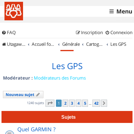
Menu
FAQ
Inscription
Connexion
UtagawaVTT (Randos VTT et VTTAE avec traces GPS)
Accueil forum
Générale
Cartographie et GPS
Les GPS
Les GPS
Modérateur :
Modérateurs des Forums
Nouveau sujet
Page
1
sur
42
1240 sujets
1
2
3
4
5
42
Suivant
…
Sujets
Quel GARMIN ?