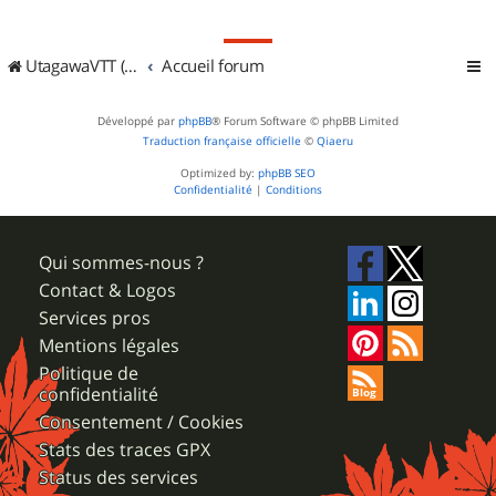
UtagawaVTT (Randos VTT et VTTAE avec traces GPS)
Accueil forum
Développé par
phpBB
® Forum Software © phpBB Limited
Traduction française officielle
©
Qiaeru
Optimized by:
phpBB SEO
Confidentialité
|
Conditions
Qui sommes-nous ?
Contact & Logos
Services pros
Mentions légales
Politique de
confidentialité
Consentement / Cookies
Stats des traces GPX
Status des services