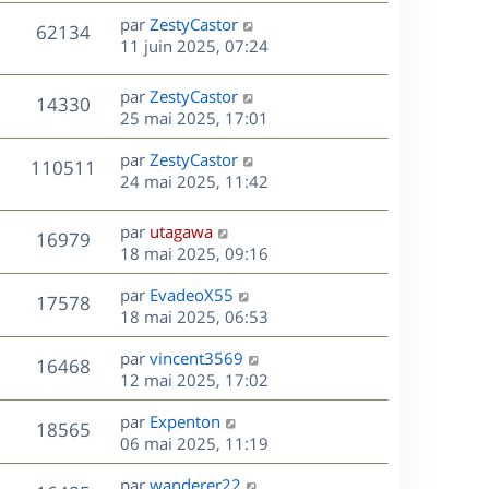
s
n
e
r
s
D
par
ZestyCastor
V
62134
e
i
m
s
e
11 juin 2025, 07:24
e
e
a
r
u
s
r
s
g
n
D
par
ZestyCastor
V
14330
m
s
e
e
i
e
25 mai 2025, 17:01
e
a
e
r
u
s
s
g
r
D
par
ZestyCastor
n
V
110511
s
e
m
e
e
24 mai 2025, 11:42
i
a
e
r
u
e
g
s
s
n
r
D
par
utagawa
e
V
16979
s
e
i
m
e
18 mai 2025, 09:16
a
e
e
r
u
s
g
r
s
D
par
EvadeoX55
n
V
17578
e
m
s
e
e
18 mai 2025, 06:53
i
e
a
r
u
e
s
s
D
g
par
vincent3569
n
r
V
16468
s
e
e
e
12 mai 2025, 17:02
i
m
a
r
u
e
e
s
D
g
par
Expenton
n
r
V
s
18565
e
e
e
06 mai 2025, 11:19
i
m
s
r
u
e
e
a
s
D
par
wanderer22
n
r