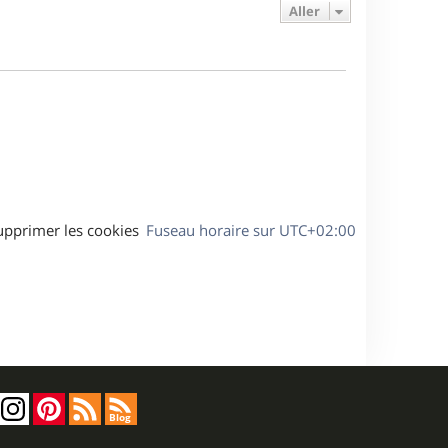
e
e
a
Aller
s
r
s
g
m
s
e
e
a
s
g
s
e
a
g
e
upprimer les cookies
Fuseau horaire sur
UTC+02:00