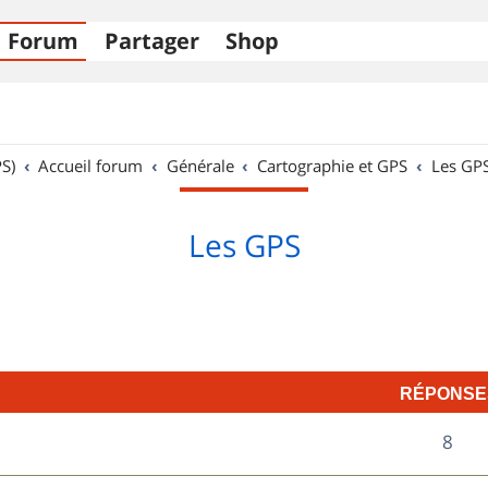
Forum
Partager
Shop
S)
Accueil forum
Générale
Cartographie et GPS
Les GP
Les GPS
RÉPONSE
R
8
é