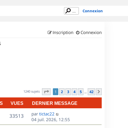
Connexion
Inscription
Connexion
S
Page
1
sur
42
1240 sujets
1
2
3
4
5
42
Suivant
…
S
VUES
DERNIER MESSAGE
D
par
tictac22
V
33513
e
04 juil. 2026, 12:55
r
u