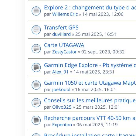
Explore 2 : changement du type d ac
par
Willems Eric
»
14 mai 2023, 12:06
Transfert GPS
par
duvillard
»
25 mai 2025, 16:51
Carte UTAGAWA
par
ZestyCastor
»
02 sept. 2023, 09:32
Garmin Edge Explore - Pb système d
par
Alex_91
»
14 mai 2025, 23:31
Garmin 1050 et carte Utagawa MapU
par
joekoool
»
16 mai 2025, 16:01
Conseils sur les meilleures pratiqu
par
Olivo325
»
25 mars 2025, 12:01
Recherche parcours VTT 40-50 km 
par
Expenton
»
06 mai 2025, 11:19
Procédure installation carte Utaga