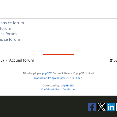
e
o
s
s
n
e
dans ce forum
s
s
 forum
e
 ce forum
s ce forum
s
S)
Accueil forum
S
Développé par
phpBB
® Forum Software © phpBB Limited
Traduction française officielle
©
Qiaeru
Optimized by:
phpBB SEO
Confidentialité
|
Conditions