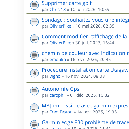
Supprimer carte golf
par
Chris.13
»
10 juin 2026, 10:59
Sondage : souhaitez-vous une intég
par
OlivierPike
»
10 mai 2026, 02:35
Comment modifier l'affichage de l
par
OlivierPike
»
30 juil. 2023, 16:44
chemin de couleur avec indication m
par
emoulin
»
16 févr. 2026, 20:45
Procédure installation carte Utag
par
vigno
»
16 nov. 2024, 08:08
Autonomie Gps
par
carophil
»
01 déc. 2025, 10:32
MAJ impossible avec garmin expres
par
Fred Teston
»
14 nov. 2025, 19:33
Garmin edge 830 problème de trac
par
stef-rock
»
18 nov. 2025, 11:41