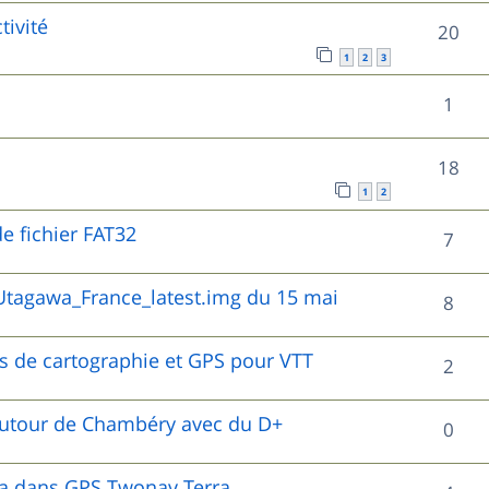
o
s
tivité
s
R
20
p
n
1
2
3
e
é
o
s
R
1
s
p
n
e
é
o
s
R
18
s
p
n
e
1
2
é
o
s
e fichier FAT32
s
R
7
p
n
e
é
o
tagawa_France_latest.img du 15 mai
s
R
8
s
p
n
e
é
o
es de cartographie et GPS pour VTT
s
R
2
s
p
n
e
é
o
autour de Chambéry avec du D+
R
0
s
s
p
n
é
e
o
wa dans GPS Twonav Terra