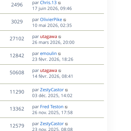
D
par
Chris.13
n
V
2496
e
e
17 juin 2026, 09:46
i
r
u
e
s
D
par
OlivierPike
n
r
V
3029
e
e
10 mai 2026, 02:35
i
m
r
u
e
e
s
D
par
utagawa
n
r
V
s
27102
e
e
26 mars 2026, 20:00
i
m
s
r
u
e
e
a
s
D
par
emoulin
n
r
V
s
12842
g
e
e
23 févr. 2026, 18:26
i
m
s
e
r
u
e
e
a
s
D
par
utagawa
n
r
V
s
50608
g
e
e
14 févr. 2026, 08:41
i
m
s
e
r
u
e
e
a
s
n
r
s
D
g
par
ZestyCastor
V
11290
e
i
m
s
e
e
03 déc. 2025, 14:02
e
e
a
r
u
s
r
s
D
g
par
Fred Teston
n
V
13362
m
s
e
e
e
26 nov. 2025, 17:58
i
e
a
r
u
e
s
s
D
g
par
ZestyCastor
n
r
V
12579
s
e
e
e
23 nov. 2025, 08:08
i
m