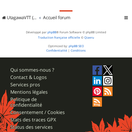
UtagawaVTT (Randos VTT et VTTAE avec traces GPS)
Accueil forum
Développé par
phpBB
® Forum Software © phpBB Limited
Traduction française officielle
©
Qiaeru
Optimized by:
phpBB SEO
Confidentialité
|
Conditions
Qui sommes-nous ?
Contact & Logos
Services pros
Mentions légales
Politique de
confidentialité
Consentement / Cookies
Stats des traces GPX
Status des services