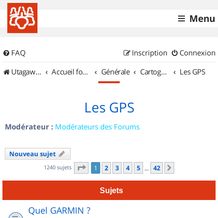
Menu
FAQ
Inscription
Connexion
UtagawaVTT (Randos VTT et VTTAE avec traces GPS)
Accueil forum
Générale
Cartographie et GPS
Les GPS
Les GPS
Modérateur :
Modérateurs des Forums
Nouveau sujet
Page
1
sur
42
1240 sujets
1
2
3
4
5
42
Suivant
…
Sujets
Quel GARMIN ?