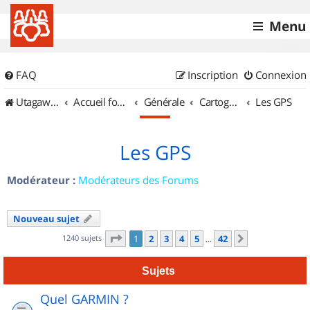
Menu
FAQ
Inscription
Connexion
UtagawaVTT (Randos VTT et VTTAE avec traces GPS)
Accueil forum
Générale
Cartographie et GPS
Les GPS
Les GPS
Modérateur :
Modérateurs des Forums
Nouveau sujet
Page
1
sur
42
1240 sujets
1
2
3
4
5
42
Suivant
…
Sujets
Quel GARMIN ?