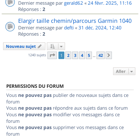
Dernier message par
gerald62
«
24 févr. 2025, 11:16
Réponses :
2
Elargir taille chemin/parcours Garmin 1040
Dernier message par
defti
«
31 déc. 2024, 12:40
Réponses :
2
Nouveau sujet
Page
1
sur
42
1240 sujets
1
2
3
4
5
42
Suivant
…
Aller
PERMISSIONS DU FORUM
Vous
ne pouvez pas
publier de nouveaux sujets dans ce
forum
Vous
ne pouvez pas
répondre aux sujets dans ce forum
Vous
ne pouvez pas
modifier vos messages dans ce
forum
Vous
ne pouvez pas
supprimer vos messages dans ce
forum