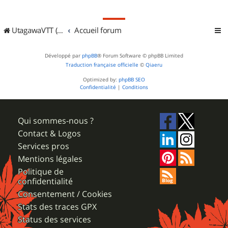
UtagawaVTT (Randos VTT et VTTAE avec traces GPS)
Accueil forum
Développé par
phpBB
® Forum Software © phpBB Limited
Traduction française officielle
©
Qiaeru
Optimized by:
phpBB SEO
Confidentialité
|
Conditions
Qui sommes-nous ?
Contact & Logos
Services pros
Mentions légales
Politique de
confidentialité
Consentement / Cookies
Stats des traces GPX
Status des services