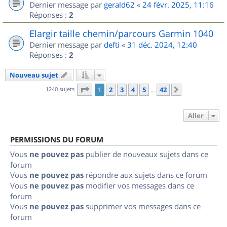
Dernier message par
gerald62
«
24 févr. 2025, 11:16
Réponses :
2
Elargir taille chemin/parcours Garmin 1040
Dernier message par
defti
«
31 déc. 2024, 12:40
Réponses :
2
Nouveau sujet
Page
1
sur
42
1240 sujets
1
2
3
4
5
42
Suivant
…
Aller
PERMISSIONS DU FORUM
Vous
ne pouvez pas
publier de nouveaux sujets dans ce
forum
Vous
ne pouvez pas
répondre aux sujets dans ce forum
Vous
ne pouvez pas
modifier vos messages dans ce
forum
Vous
ne pouvez pas
supprimer vos messages dans ce
forum