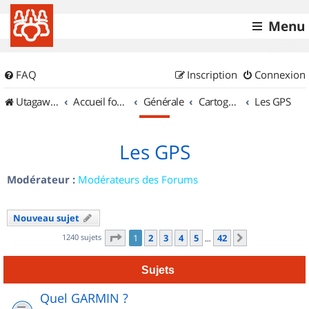
Menu
FAQ
Inscription
Connexion
UtagawaVTT (Randos VTT et VTTAE avec traces GPS)
Accueil forum
Générale
Cartographie et GPS
Les GPS
Les GPS
Modérateur :
Modérateurs des Forums
Nouveau sujet
Page
1
sur
42
1240 sujets
1
2
3
4
5
42
Suivant
…
Sujets
Quel GARMIN ?