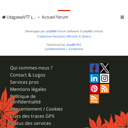
UtagawaVTT (Randos VTT et VTTAE avec traces GPS)
Accueil forum
Développé par
phpBB
® Forum Software © phpBB Limited
Traduction française officielle
©
Qiaeru
Optimized by:
phpBB SEO
Confidentialité
|
Conditions
Qui sommes-nous ?
Contact & Logos
Services pros
Mentions légales
Politique de
confidentialité
Consentement / Cookies
Stats des traces GPX
Status des services