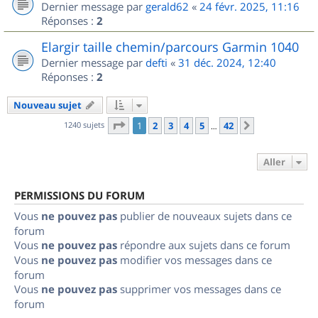
Dernier message par
gerald62
«
24 févr. 2025, 11:16
Réponses :
2
Elargir taille chemin/parcours Garmin 1040
Dernier message par
defti
«
31 déc. 2024, 12:40
Réponses :
2
Nouveau sujet
Page
1
sur
42
1240 sujets
1
2
3
4
5
42
Suivant
…
Aller
PERMISSIONS DU FORUM
Vous
ne pouvez pas
publier de nouveaux sujets dans ce
forum
Vous
ne pouvez pas
répondre aux sujets dans ce forum
Vous
ne pouvez pas
modifier vos messages dans ce
forum
Vous
ne pouvez pas
supprimer vos messages dans ce
forum