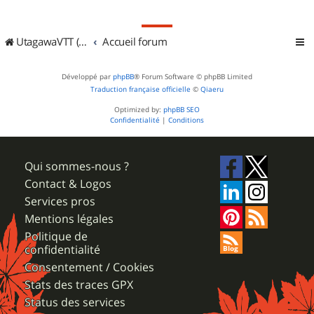
UtagawaVTT (Randos VTT et VTTAE avec traces GPS)
Accueil forum
Développé par
phpBB
® Forum Software © phpBB Limited
Traduction française officielle
©
Qiaeru
Optimized by:
phpBB SEO
Confidentialité
|
Conditions
Qui sommes-nous ?
Contact & Logos
Services pros
Mentions légales
Politique de
confidentialité
Consentement / Cookies
Stats des traces GPX
Status des services