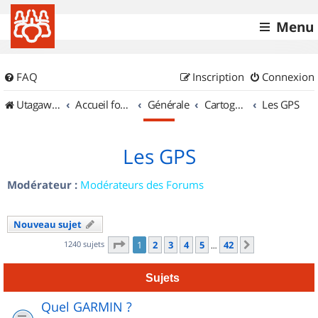
Menu
FAQ
Inscription
Connexion
UtagawaVTT (Randos VTT et VTTAE avec traces GPS)
Accueil forum
Générale
Cartographie et GPS
Les GPS
Les GPS
Modérateur :
Modérateurs des Forums
Nouveau sujet
Page
1
sur
42
1240 sujets
1
2
3
4
5
42
Suivant
…
Sujets
Quel GARMIN ?