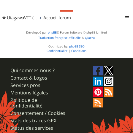
UtagawaVTT (Randos VTT et VTTAE avec traces GPS)
Accueil forum
Développé par
phpBB
® Forum Software © phpBB Limited
Traduction française officielle
©
Qiaeru
Optimized by:
phpBB SEO
Confidentialité
|
Conditions
Qui sommes-nous ?
Contact & Logos
Services pros
Mentions légales
Politique de
confidentialité
Consentement / Cookies
Stats des traces GPX
Status des services