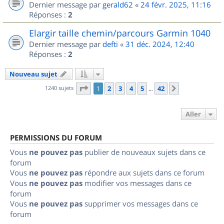
Dernier message par
gerald62
«
24 févr. 2025, 11:16
Réponses :
2
Elargir taille chemin/parcours Garmin 1040
Dernier message par
defti
«
31 déc. 2024, 12:40
Réponses :
2
Nouveau sujet
Page
1
sur
42
1240 sujets
1
2
3
4
5
42
Suivant
…
Aller
PERMISSIONS DU FORUM
Vous
ne pouvez pas
publier de nouveaux sujets dans ce
forum
Vous
ne pouvez pas
répondre aux sujets dans ce forum
Vous
ne pouvez pas
modifier vos messages dans ce
forum
Vous
ne pouvez pas
supprimer vos messages dans ce
forum