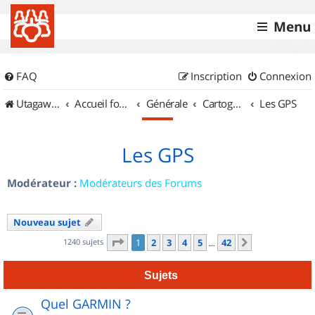
Menu
FAQ
Inscription
Connexion
UtagawaVTT (Randos VTT et VTTAE avec traces GPS)
Accueil forum
Générale
Cartographie et GPS
Les GPS
Les GPS
Modérateur :
Modérateurs des Forums
Nouveau sujet
Page
1
sur
42
1240 sujets
1
2
3
4
5
42
Suivant
…
Sujets
Quel GARMIN ?