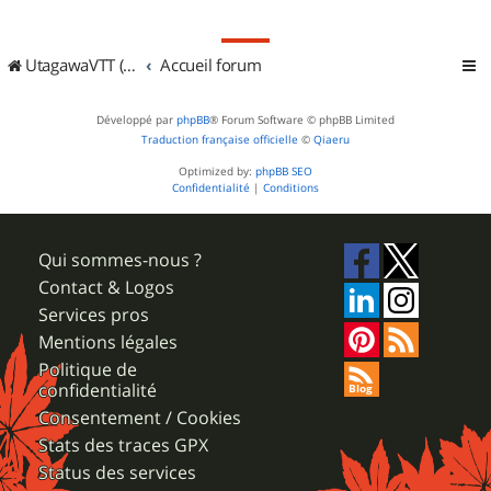
UtagawaVTT (Randos VTT et VTTAE avec traces GPS)
Accueil forum
Développé par
phpBB
® Forum Software © phpBB Limited
Traduction française officielle
©
Qiaeru
Optimized by:
phpBB SEO
Confidentialité
|
Conditions
Qui sommes-nous ?
Contact & Logos
Services pros
Mentions légales
Politique de
confidentialité
Consentement / Cookies
Stats des traces GPX
Status des services