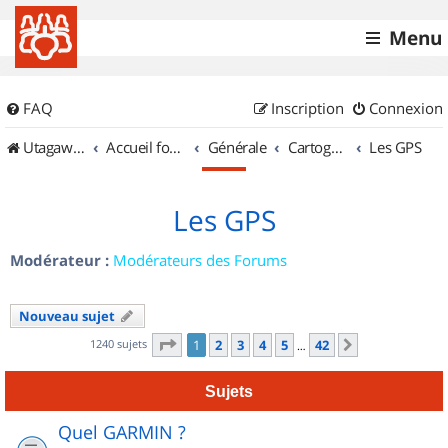
Menu
FAQ
Inscription
Connexion
UtagawaVTT (Randos VTT et VTTAE avec traces GPS)
Accueil forum
Générale
Cartographie et GPS
Les GPS
Les GPS
Modérateur :
Modérateurs des Forums
Nouveau sujet
Page
1
sur
42
1240 sujets
1
2
3
4
5
42
Suivant
…
Sujets
Quel GARMIN ?