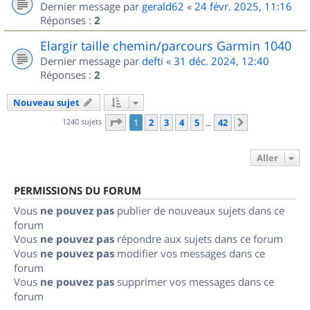
Dernier message par
gerald62
«
24 févr. 2025, 11:16
Réponses :
2
Elargir taille chemin/parcours Garmin 1040
Dernier message par
defti
«
31 déc. 2024, 12:40
Réponses :
2
Nouveau sujet
Page
1
sur
42
1240 sujets
1
2
3
4
5
42
Suivant
…
Aller
PERMISSIONS DU FORUM
Vous
ne pouvez pas
publier de nouveaux sujets dans ce
forum
Vous
ne pouvez pas
répondre aux sujets dans ce forum
Vous
ne pouvez pas
modifier vos messages dans ce
forum
Vous
ne pouvez pas
supprimer vos messages dans ce
forum