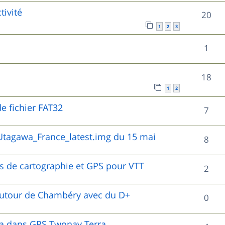
o
s
tivité
s
R
20
p
n
1
2
3
e
é
o
s
R
1
s
p
n
e
é
o
s
R
18
s
p
n
e
1
2
é
o
s
e fichier FAT32
s
R
7
p
n
e
é
o
tagawa_France_latest.img du 15 mai
s
R
8
s
p
n
e
é
o
es de cartographie et GPS pour VTT
s
R
2
s
p
n
e
é
o
autour de Chambéry avec du D+
R
0
s
s
p
n
é
e
o
wa dans GPS Twonav Terra