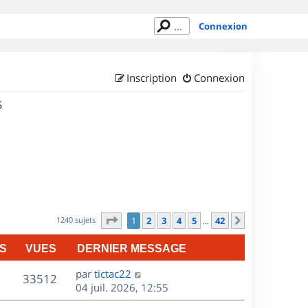
Connexion
Inscription
Connexion
S
Page
1
sur
42
1240 sujets
1
2
3
4
5
42
Suivant
…
S
VUES
DERNIER MESSAGE
D
par
tictac22
V
33512
e
04 juil. 2026, 12:55
r
u