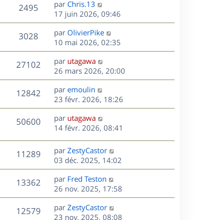
D
par
Chris.13
n
V
2495
e
e
17 juin 2026, 09:46
i
r
u
e
s
D
par
OlivierPike
n
r
V
3028
e
e
10 mai 2026, 02:35
i
m
r
u
e
e
s
D
par
utagawa
n
r
V
s
27102
e
e
26 mars 2026, 20:00
i
m
s
r
u
e
e
a
s
D
par
emoulin
n
r
V
s
12842
g
e
e
23 févr. 2026, 18:26
i
m
s
e
r
u
e
e
a
s
D
par
utagawa
n
r
V
s
50600
g
e
e
14 févr. 2026, 08:41
i
m
s
e
r
u
e
e
a
s
n
r
s
D
g
par
ZestyCastor
V
11289
e
i
m
s
e
e
03 déc. 2025, 14:02
e
e
a
r
u
s
r
s
D
g
par
Fred Teston
n
V
13362
m
s
e
e
e
26 nov. 2025, 17:58
i
e
a
r
u
e
s
s
D
g
par
ZestyCastor
n
r
V
12579
s
e
e
e
23 nov. 2025, 08:08
i
m