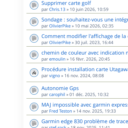
Supprimer carte golf
par
Chris.13
»
10 juin 2026, 10:59
Sondage : souhaitez-vous une intég
par
OlivierPike
»
10 mai 2026, 02:35
Comment modifier l'affichage de l
par
OlivierPike
»
30 juil. 2023, 16:44
chemin de couleur avec indication m
par
emoulin
»
16 févr. 2026, 20:45
Procédure installation carte Utag
par
vigno
»
16 nov. 2024, 08:08
Autonomie Gps
par
carophil
»
01 déc. 2025, 10:32
MAJ impossible avec garmin expres
par
Fred Teston
»
14 nov. 2025, 19:33
Garmin edge 830 problème de trac
par
stef-rock
»
18 nov. 2025, 11:41