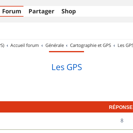
Forum
Partager
Shop
S)
Accueil forum
Générale
Cartographie et GPS
Les GP
Les GPS
RÉPONSE
R
8
é