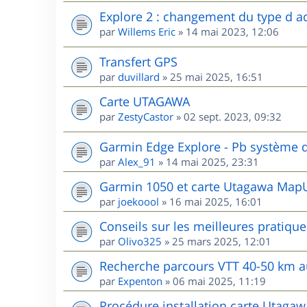
Explore 2 : changement du type d ac
par
Willems Eric
»
14 mai 2023, 12:06
Transfert GPS
par
duvillard
»
25 mai 2025, 16:51
Carte UTAGAWA
par
ZestyCastor
»
02 sept. 2023, 09:32
Garmin Edge Explore - Pb système d
par
Alex_91
»
14 mai 2025, 23:31
Garmin 1050 et carte Utagawa MapU
par
joekoool
»
16 mai 2025, 16:01
Conseils sur les meilleures pratiqu
par
Olivo325
»
25 mars 2025, 12:01
Recherche parcours VTT 40-50 km 
par
Expenton
»
06 mai 2025, 11:19
Procédure installation carte Utaga