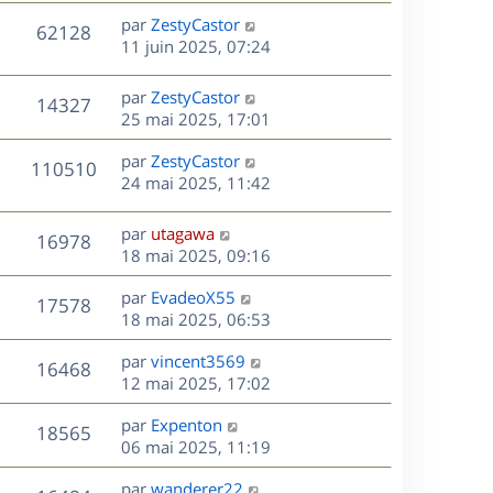
s
n
e
r
s
D
par
ZestyCastor
V
62128
e
i
m
s
e
11 juin 2025, 07:24
e
e
a
r
u
s
r
s
g
n
D
par
ZestyCastor
V
14327
m
s
e
e
i
e
25 mai 2025, 17:01
e
a
e
r
u
s
s
g
r
D
par
ZestyCastor
n
V
110510
s
e
m
e
e
24 mai 2025, 11:42
i
a
e
r
u
e
g
s
s
n
r
D
par
utagawa
e
V
16978
s
e
i
m
e
18 mai 2025, 09:16
a
e
e
r
u
s
g
r
s
D
par
EvadeoX55
n
V
17578
e
m
s
e
e
18 mai 2025, 06:53
i
e
a
r
u
e
s
s
D
g
par
vincent3569
n
r
V
16468
s
e
e
e
12 mai 2025, 17:02
i
m
a
r
u
e
e
s
D
g
par
Expenton
n
r
V
s
18565
e
e
e
06 mai 2025, 11:19
i
m
s
r
u
e
e
a
s
D
par
wanderer22
n
r