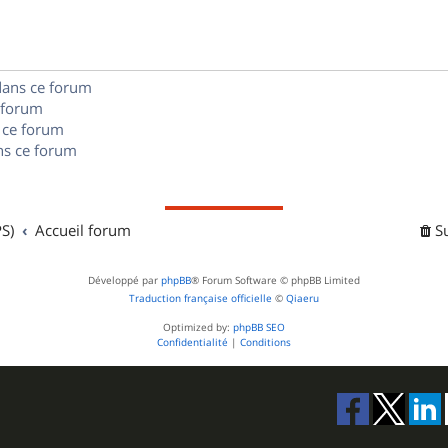
e
o
s
s
n
e
dans ce forum
s
s
 forum
e
 ce forum
s ce forum
s
S)
Accueil forum
S
Développé par
phpBB
® Forum Software © phpBB Limited
Traduction française officielle
©
Qiaeru
Optimized by:
phpBB SEO
Confidentialité
|
Conditions