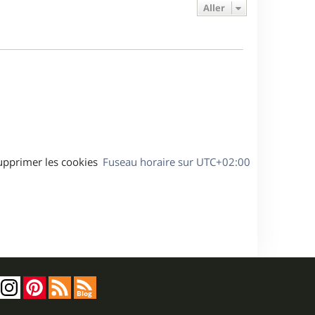
e
e
a
Aller
s
r
s
g
m
s
e
e
a
s
g
s
e
a
g
e
upprimer les cookies
Fuseau horaire sur
UTC+02:00