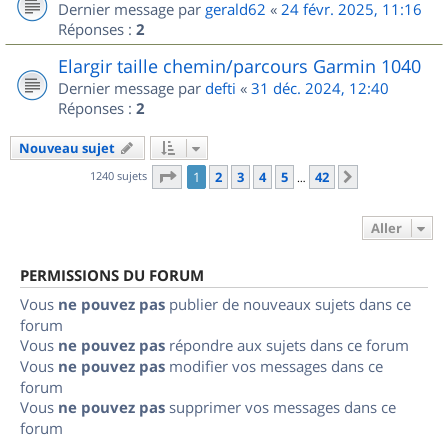
Dernier message par
gerald62
«
24 févr. 2025, 11:16
Réponses :
2
Elargir taille chemin/parcours Garmin 1040
Dernier message par
defti
«
31 déc. 2024, 12:40
Réponses :
2
Nouveau sujet
Page
1
sur
42
1240 sujets
1
2
3
4
5
42
Suivant
…
Aller
PERMISSIONS DU FORUM
Vous
ne pouvez pas
publier de nouveaux sujets dans ce
forum
Vous
ne pouvez pas
répondre aux sujets dans ce forum
Vous
ne pouvez pas
modifier vos messages dans ce
forum
Vous
ne pouvez pas
supprimer vos messages dans ce
forum