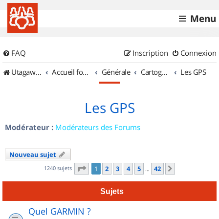
Menu
FAQ
Inscription
Connexion
UtagawaVTT (Randos VTT et VTTAE avec traces GPS)
Accueil forum
Générale
Cartographie et GPS
Les GPS
Les GPS
Modérateur :
Modérateurs des Forums
Nouveau sujet
Page
1
sur
42
1240 sujets
1
2
3
4
5
42
Suivant
…
Sujets
Quel GARMIN ?