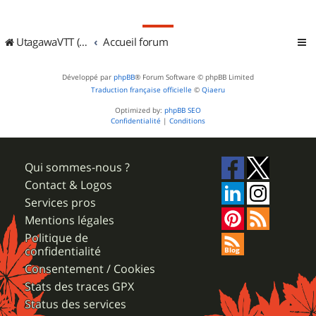
UtagawaVTT (Randos VTT et VTTAE avec traces GPS)
Accueil forum
Développé par
phpBB
® Forum Software © phpBB Limited
Traduction française officielle
©
Qiaeru
Optimized by:
phpBB SEO
Confidentialité
|
Conditions
Qui sommes-nous ?
Contact & Logos
Services pros
Mentions légales
Politique de
confidentialité
Consentement / Cookies
Stats des traces GPX
Status des services