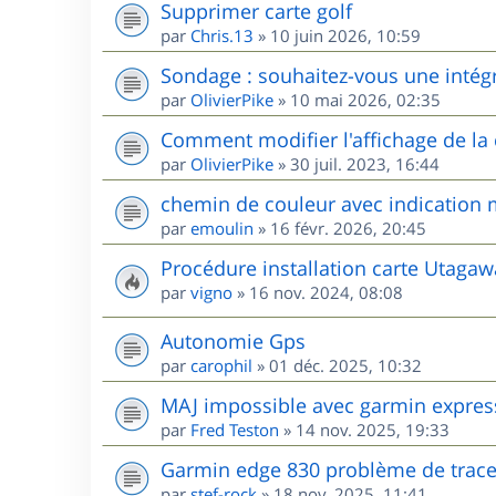
Supprimer carte golf
par
Chris.13
»
10 juin 2026, 10:59
Sondage : souhaitez-vous une intég
par
OlivierPike
»
10 mai 2026, 02:35
Comment modifier l'affichage de l
par
OlivierPike
»
30 juil. 2023, 16:44
chemin de couleur avec indication m
par
emoulin
»
16 févr. 2026, 20:45
Procédure installation carte Utag
par
vigno
»
16 nov. 2024, 08:08
Autonomie Gps
par
carophil
»
01 déc. 2025, 10:32
MAJ impossible avec garmin expres
par
Fred Teston
»
14 nov. 2025, 19:33
Garmin edge 830 problème de trac
par
stef-rock
»
18 nov. 2025, 11:41