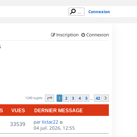
Connexion
Inscription
Connexion
S
Page
1
sur
42
1240 sujets
1
2
3
4
5
42
Suivant
…
S
VUES
DERNIER MESSAGE
D
par
tictac22
V
33539
e
04 juil. 2026, 12:55
r
u