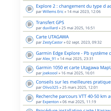
Explore 2 : changement du type d ac
par
Willems Eric
»
14 mai 2023, 12:06
Transfert GPS
par
duvillard
»
25 mai 2025, 16:51
Carte UTAGAWA
par
ZestyCastor
»
02 sept. 2023, 09:32
Garmin Edge Explore - Pb système d
par
Alex_91
»
14 mai 2025, 23:31
Garmin 1050 et carte Utagawa MapU
par
joekoool
»
16 mai 2025, 16:01
Conseils sur les meilleures pratiqu
par
Olivo325
»
25 mars 2025, 12:01
Recherche parcours VTT 40-50 km 
par
Expenton
»
06 mai 2025, 11:19
Procédure installation carte Utaga