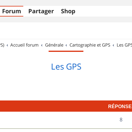
Forum
Partager
Shop
S)
Accueil forum
Générale
Cartographie et GPS
Les GP
Les GPS
RÉPONSE
R
8
é