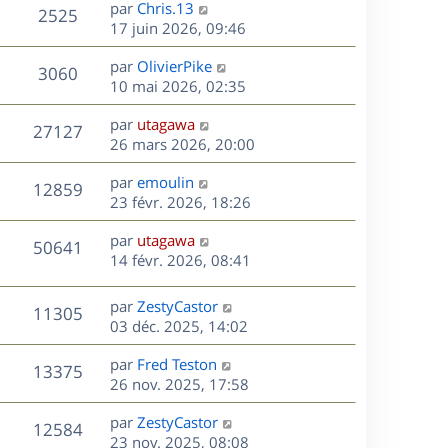
D
par
Chris.13
n
V
2525
e
e
17 juin 2026, 09:46
i
r
u
e
s
D
par
OlivierPike
n
r
V
3060
e
e
10 mai 2026, 02:35
i
m
r
u
e
e
s
D
par
utagawa
n
r
V
s
27127
e
e
26 mars 2026, 20:00
i
m
s
r
u
e
e
a
s
D
par
emoulin
n
r
V
s
12859
g
e
e
23 févr. 2026, 18:26
i
m
s
e
r
u
e
e
a
s
D
par
utagawa
n
r
V
s
50641
g
e
e
14 févr. 2026, 08:41
i
m
s
e
r
u
e
e
a
s
n
r
s
D
g
par
ZestyCastor
V
11305
e
i
m
s
e
e
03 déc. 2025, 14:02
e
e
a
r
u
s
r
s
D
g
par
Fred Teston
n
V
13375
m
s
e
e
e
26 nov. 2025, 17:58
i
e
a
r
u
e
s
s
D
g
par
ZestyCastor
n
r
V
12584
s
e
e
e
23 nov. 2025, 08:08
i
m