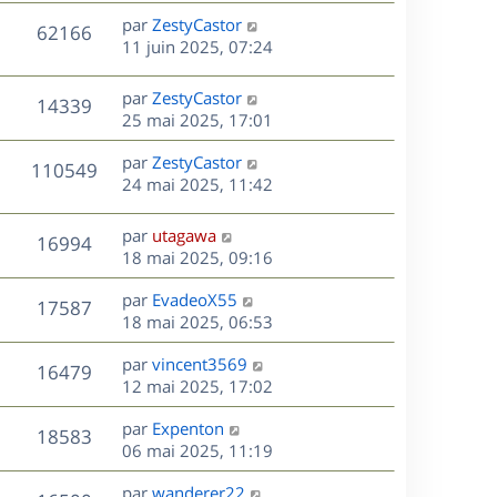
s
n
e
r
s
D
par
ZestyCastor
V
62166
e
i
m
s
e
11 juin 2025, 07:24
e
e
a
r
u
s
r
s
g
n
D
par
ZestyCastor
V
14339
m
s
e
e
i
e
25 mai 2025, 17:01
e
a
e
r
u
s
s
g
r
D
par
ZestyCastor
n
V
110549
s
e
m
e
e
24 mai 2025, 11:42
i
a
e
r
u
e
g
s
s
n
r
D
par
utagawa
e
V
16994
s
e
i
m
e
18 mai 2025, 09:16
a
e
e
r
u
s
g
r
s
D
par
EvadeoX55
n
V
17587
e
m
s
e
e
18 mai 2025, 06:53
i
e
a
r
u
e
s
s
D
g
par
vincent3569
n
r
V
16479
s
e
e
e
12 mai 2025, 17:02
i
m
a
r
u
e
e
s
D
g
par
Expenton
n
r
V
s
18583
e
e
e
06 mai 2025, 11:19
i
m
s
r
u
e
e
a
s
D
par
wanderer22
n
r