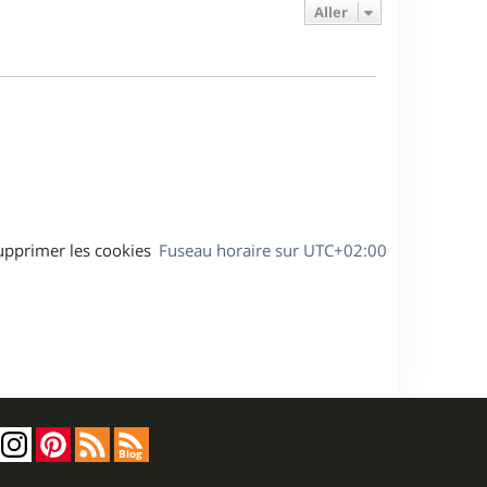
e
e
a
Aller
s
r
s
g
m
s
e
e
a
s
g
s
e
a
g
e
upprimer les cookies
Fuseau horaire sur
UTC+02:00