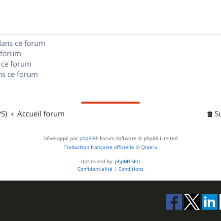
e
o
s
s
n
e
dans ce forum
s
s
 forum
e
 ce forum
s ce forum
s
S)
Accueil forum
S
Développé par
phpBB
® Forum Software © phpBB Limited
Traduction française officielle
©
Qiaeru
Optimized by:
phpBB SEO
Confidentialité
|
Conditions