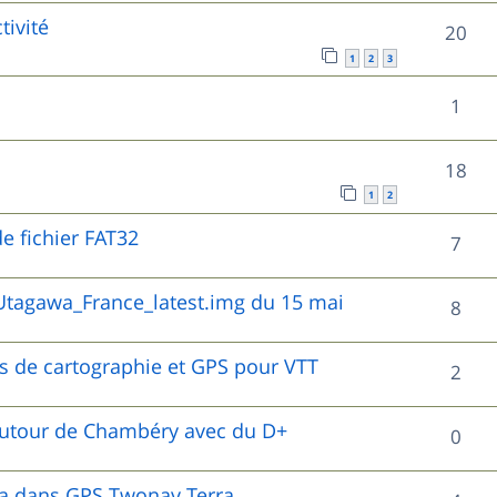
o
s
tivité
s
R
20
p
n
1
2
3
e
é
o
s
R
1
s
p
n
e
é
o
s
R
18
s
p
n
e
1
2
é
o
s
e fichier FAT32
s
R
7
p
n
e
é
o
tagawa_France_latest.img du 15 mai
s
R
8
s
p
n
e
é
o
es de cartographie et GPS pour VTT
s
R
2
s
p
n
e
é
o
autour de Chambéry avec du D+
R
0
s
s
p
n
é
e
o
wa dans GPS Twonav Terra