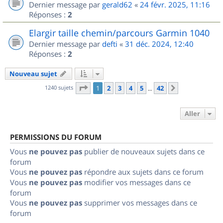
Dernier message par
gerald62
«
24 févr. 2025, 11:16
Réponses :
2
Elargir taille chemin/parcours Garmin 1040
Dernier message par
defti
«
31 déc. 2024, 12:40
Réponses :
2
Nouveau sujet
Page
1
sur
42
1240 sujets
1
2
3
4
5
42
Suivant
…
Aller
PERMISSIONS DU FORUM
Vous
ne pouvez pas
publier de nouveaux sujets dans ce
forum
Vous
ne pouvez pas
répondre aux sujets dans ce forum
Vous
ne pouvez pas
modifier vos messages dans ce
forum
Vous
ne pouvez pas
supprimer vos messages dans ce
forum