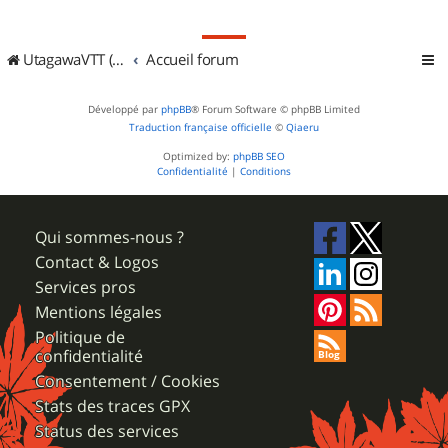
UtagawaVTT (Randos VTT et VTTAE avec traces GPS)
Accueil forum
Développé par
phpBB
® Forum Software © phpBB Limited
Traduction française officielle
©
Qiaeru
Optimized by:
phpBB SEO
Confidentialité
|
Conditions
Qui sommes-nous ?
Contact & Logos
Services pros
Mentions légales
Politique de
confidentialité
Consentement / Cookies
Stats des traces GPX
Status des services