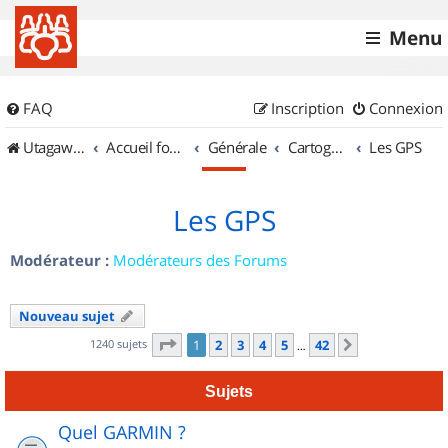
Menu
FAQ
Inscription
Connexion
UtagawaVTT (Randos VTT et VTTAE avec traces GPS)
Accueil forum
Générale
Cartographie et GPS
Les GPS
Les GPS
Modérateur :
Modérateurs des Forums
Nouveau sujet
Page
1
sur
42
1240 sujets
1
2
3
4
5
42
Suivant
…
Sujets
Quel GARMIN ?