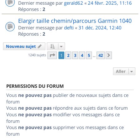
Dernier message par
gerald62
«
24 févr. 2025, 11:16
Réponses :
2
Elargir taille chemin/parcours Garmin 1040
Dernier message par
defti
«
31 déc. 2024, 12:40
Réponses :
2
Nouveau sujet
Page
1
sur
42
1240 sujets
1
2
3
4
5
42
Suivant
…
Aller
PERMISSIONS DU FORUM
Vous
ne pouvez pas
publier de nouveaux sujets dans ce
forum
Vous
ne pouvez pas
répondre aux sujets dans ce forum
Vous
ne pouvez pas
modifier vos messages dans ce
forum
Vous
ne pouvez pas
supprimer vos messages dans ce
forum