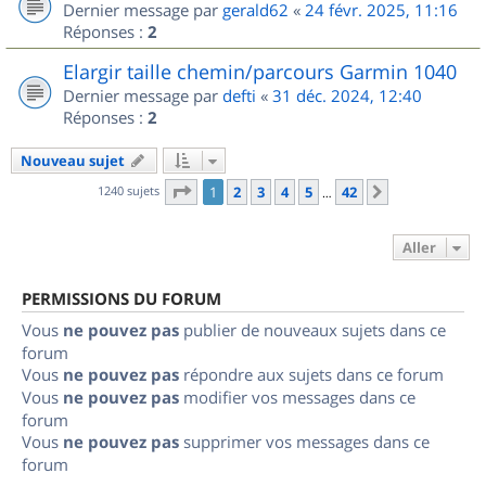
Dernier message par
gerald62
«
24 févr. 2025, 11:16
Réponses :
2
Elargir taille chemin/parcours Garmin 1040
Dernier message par
defti
«
31 déc. 2024, 12:40
Réponses :
2
Nouveau sujet
Page
1
sur
42
1240 sujets
1
2
3
4
5
42
Suivant
…
Aller
PERMISSIONS DU FORUM
Vous
ne pouvez pas
publier de nouveaux sujets dans ce
forum
Vous
ne pouvez pas
répondre aux sujets dans ce forum
Vous
ne pouvez pas
modifier vos messages dans ce
forum
Vous
ne pouvez pas
supprimer vos messages dans ce
forum