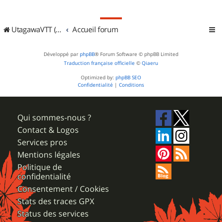
UtagawaVTT (Randos VTT et VTTAE avec traces GPS)
Accueil forum
Développé par
phpBB
® Forum Software © phpBB Limited
Traduction française officielle
©
Qiaeru
Optimized by:
phpBB SEO
Confidentialité
|
Conditions
Qui sommes-nous ?
Contact & Logos
Services pros
Mentions légales
Politique de
confidentialité
Consentement / Cookies
Stats des traces GPX
Status des services