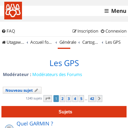
Menu
FAQ
Inscription
Connexion
UtagawaVTT (Randos VTT et VTTAE avec traces GPS)
Accueil forum
Générale
Cartographie et GPS
Les GPS
Les GPS
Modérateur :
Modérateurs des Forums
Nouveau sujet
Page
1
sur
42
1240 sujets
1
2
3
4
5
42
Suivant
…
Sujets
Quel GARMIN ?