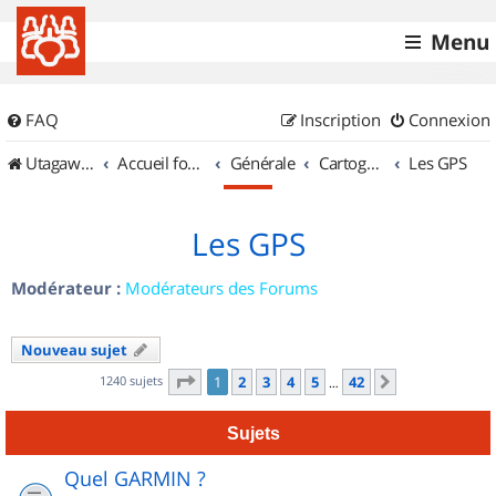
Menu
FAQ
Inscription
Connexion
UtagawaVTT (Randos VTT et VTTAE avec traces GPS)
Accueil forum
Générale
Cartographie et GPS
Les GPS
Les GPS
Modérateur :
Modérateurs des Forums
Nouveau sujet
Page
1
sur
42
1240 sujets
1
2
3
4
5
42
Suivant
…
Sujets
Quel GARMIN ?