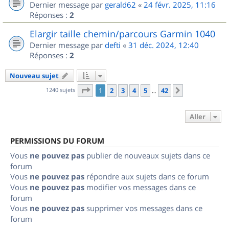
Dernier message par
gerald62
«
24 févr. 2025, 11:16
Réponses :
2
Elargir taille chemin/parcours Garmin 1040
Dernier message par
defti
«
31 déc. 2024, 12:40
Réponses :
2
Nouveau sujet
Page
1
sur
42
1240 sujets
1
2
3
4
5
42
Suivant
…
Aller
PERMISSIONS DU FORUM
Vous
ne pouvez pas
publier de nouveaux sujets dans ce
forum
Vous
ne pouvez pas
répondre aux sujets dans ce forum
Vous
ne pouvez pas
modifier vos messages dans ce
forum
Vous
ne pouvez pas
supprimer vos messages dans ce
forum