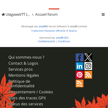
UtagawaVTT (Randos VTT et VTTAE avec traces GPS)
Accueil forum
Développé par
phpBB
® Forum Software © phpBB Limited
Traduction française officielle
©
Qiaeru
Optimized by:
phpBB SEO
Confidentialité
|
Conditions
Qui sommes-nous ?
Contact & Logos
Services pros
Mentions légales
Politique de
confidentialité
Consentement / Cookies
Stats des traces GPX
Status des services