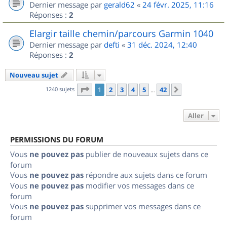
Dernier message par
gerald62
«
24 févr. 2025, 11:16
Réponses :
2
Elargir taille chemin/parcours Garmin 1040
Dernier message par
defti
«
31 déc. 2024, 12:40
Réponses :
2
Nouveau sujet
Page
1
sur
42
1240 sujets
1
2
3
4
5
42
Suivant
…
Aller
PERMISSIONS DU FORUM
Vous
ne pouvez pas
publier de nouveaux sujets dans ce
forum
Vous
ne pouvez pas
répondre aux sujets dans ce forum
Vous
ne pouvez pas
modifier vos messages dans ce
forum
Vous
ne pouvez pas
supprimer vos messages dans ce
forum