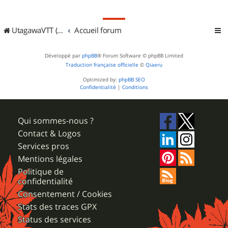
UtagawaVTT (Randos VTT et VTTAE avec traces GPS)
Accueil forum
Développé par
phpBB
® Forum Software © phpBB Limited
Traduction française officielle
©
Qiaeru
Optimized by:
phpBB SEO
Confidentialité
|
Conditions
Qui sommes-nous ?
Contact & Logos
Services pros
Mentions légales
Politique de
confidentialité
Consentement / Cookies
Stats des traces GPX
Status des services