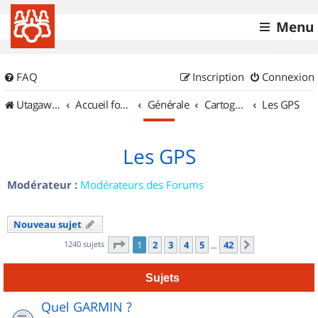
Menu
FAQ
Inscription
Connexion
UtagawaVTT (Randos VTT et VTTAE avec traces GPS)
Accueil forum
Générale
Cartographie et GPS
Les GPS
Les GPS
Modérateur :
Modérateurs des Forums
Nouveau sujet
Page
1
sur
42
1240 sujets
1
2
3
4
5
42
Suivant
…
Sujets
Quel GARMIN ?