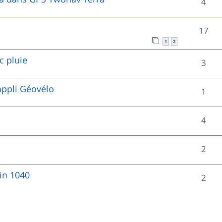
R
4
s
p
s
n
é
e
o
R
17
s
p
s
n
1
2
é
e
o
c pluie
s
R
3
p
s
n
e
é
o
appli Géovélo
s
R
1
s
p
n
e
é
o
s
R
4
s
p
n
e
é
o
R
2
s
s
p
n
é
e
o
in 1040
R
2
s
p
s
n
é
e
o
s
p
s
n