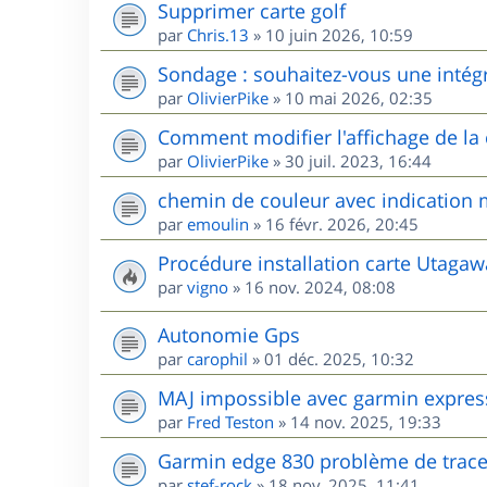
Supprimer carte golf
par
Chris.13
»
10 juin 2026, 10:59
Sondage : souhaitez-vous une intég
par
OlivierPike
»
10 mai 2026, 02:35
Comment modifier l'affichage de l
par
OlivierPike
»
30 juil. 2023, 16:44
chemin de couleur avec indication m
par
emoulin
»
16 févr. 2026, 20:45
Procédure installation carte Utag
par
vigno
»
16 nov. 2024, 08:08
Autonomie Gps
par
carophil
»
01 déc. 2025, 10:32
MAJ impossible avec garmin expres
par
Fred Teston
»
14 nov. 2025, 19:33
Garmin edge 830 problème de trac
par
stef-rock
»
18 nov. 2025, 11:41