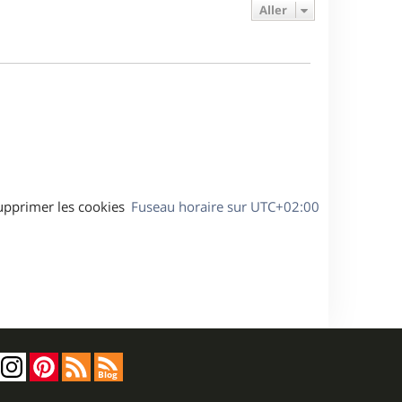
e
e
a
Aller
s
r
s
g
m
s
e
e
a
s
g
s
e
a
g
e
upprimer les cookies
Fuseau horaire sur
UTC+02:00