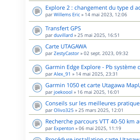
Explore 2 : changement du type d ac
par
Willems Eric
»
14 mai 2023, 12:06
Transfert GPS
par
duvillard
»
25 mai 2025, 16:51
Carte UTAGAWA
par
ZestyCastor
»
02 sept. 2023, 09:32
Garmin Edge Explore - Pb système d
par
Alex_91
»
14 mai 2025, 23:31
Garmin 1050 et carte Utagawa MapU
par
joekoool
»
16 mai 2025, 16:01
Conseils sur les meilleures pratiqu
par
Olivo325
»
25 mars 2025, 12:01
Recherche parcours VTT 40-50 km 
par
Expenton
»
06 mai 2025, 11:19
Procédure installation carte Utaga