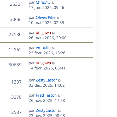
D
par
Chris.13
n
V
2532
e
e
17 juin 2026, 09:46
i
r
u
e
s
D
par
OlivierPike
n
r
V
3068
e
e
10 mai 2026, 02:35
i
m
r
u
e
e
s
D
par
utagawa
n
r
V
s
27130
e
e
26 mars 2026, 20:00
i
m
s
r
u
e
e
a
s
D
par
emoulin
n
r
V
s
12862
g
e
e
23 févr. 2026, 18:26
i
m
s
e
r
u
e
e
a
s
D
par
utagawa
n
r
V
s
50659
g
e
e
14 févr. 2026, 08:41
i
m
s
e
r
u
e
e
a
s
n
r
s
D
g
par
ZestyCastor
V
11307
e
i
m
s
e
e
03 déc. 2025, 14:02
e
e
a
r
u
s
r
s
D
g
par
Fred Teston
n
V
13378
m
s
e
e
e
26 nov. 2025, 17:58
i
e
a
r
u
e
s
s
D
g
par
ZestyCastor
n
r
V
12587
s
e
e
e
23 nov. 2025, 08:08
i
m