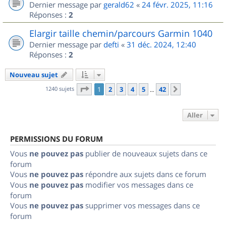
Dernier message par
gerald62
«
24 févr. 2025, 11:16
Réponses :
2
Elargir taille chemin/parcours Garmin 1040
Dernier message par
defti
«
31 déc. 2024, 12:40
Réponses :
2
Nouveau sujet
Page
1
sur
42
1240 sujets
1
2
3
4
5
42
Suivant
…
Aller
PERMISSIONS DU FORUM
Vous
ne pouvez pas
publier de nouveaux sujets dans ce
forum
Vous
ne pouvez pas
répondre aux sujets dans ce forum
Vous
ne pouvez pas
modifier vos messages dans ce
forum
Vous
ne pouvez pas
supprimer vos messages dans ce
forum