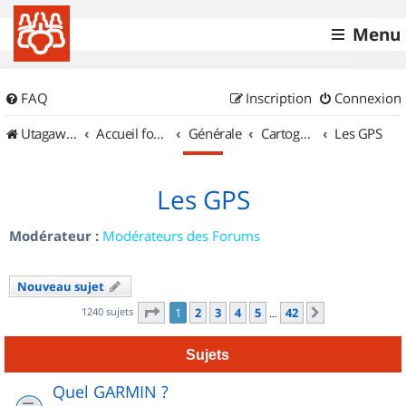
Menu
FAQ
Inscription
Connexion
UtagawaVTT (Randos VTT et VTTAE avec traces GPS)
Accueil forum
Générale
Cartographie et GPS
Les GPS
Les GPS
Modérateur :
Modérateurs des Forums
Nouveau sujet
Page
1
sur
42
1240 sujets
1
2
3
4
5
42
Suivant
…
Sujets
Quel GARMIN ?