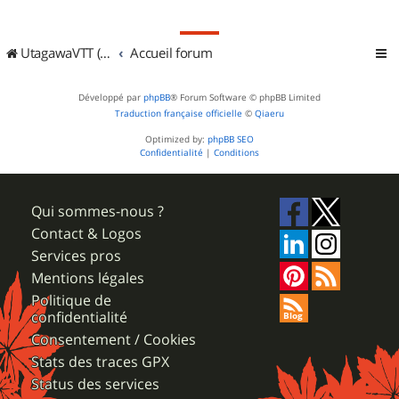
UtagawaVTT (Randos VTT et VTTAE avec traces GPS)
Accueil forum
Développé par
phpBB
® Forum Software © phpBB Limited
Traduction française officielle
©
Qiaeru
Optimized by:
phpBB SEO
Confidentialité
|
Conditions
Qui sommes-nous ?
Contact & Logos
Services pros
Mentions légales
Politique de
confidentialité
Consentement / Cookies
Stats des traces GPX
Status des services