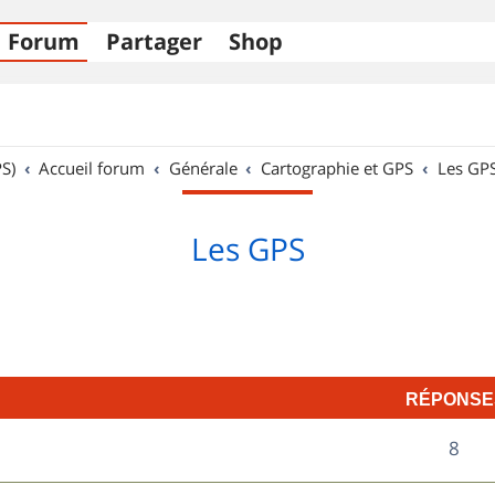
Forum
Partager
Shop
S)
Accueil forum
Générale
Cartographie et GPS
Les GP
Les GPS
RÉPONSE
R
8
é