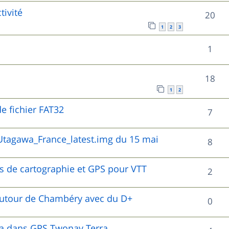
o
s
tivité
s
R
20
p
n
1
2
3
e
é
o
s
R
1
s
p
n
e
é
o
s
R
18
s
p
n
e
1
2
é
o
s
e fichier FAT32
s
R
7
p
n
e
é
o
tagawa_France_latest.img du 15 mai
s
R
8
s
p
n
e
é
o
es de cartographie et GPS pour VTT
s
R
2
s
p
n
e
é
o
autour de Chambéry avec du D+
R
0
s
s
p
n
é
e
o
wa dans GPS Twonav Terra