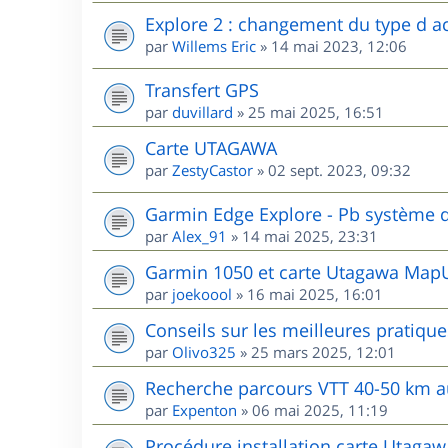
Explore 2 : changement du type d ac
par
Willems Eric
»
14 mai 2023, 12:06
Transfert GPS
par
duvillard
»
25 mai 2025, 16:51
Carte UTAGAWA
par
ZestyCastor
»
02 sept. 2023, 09:32
Garmin Edge Explore - Pb système d
par
Alex_91
»
14 mai 2025, 23:31
Garmin 1050 et carte Utagawa MapU
par
joekoool
»
16 mai 2025, 16:01
Conseils sur les meilleures pratiqu
par
Olivo325
»
25 mars 2025, 12:01
Recherche parcours VTT 40-50 km 
par
Expenton
»
06 mai 2025, 11:19
Procédure installation carte Utaga