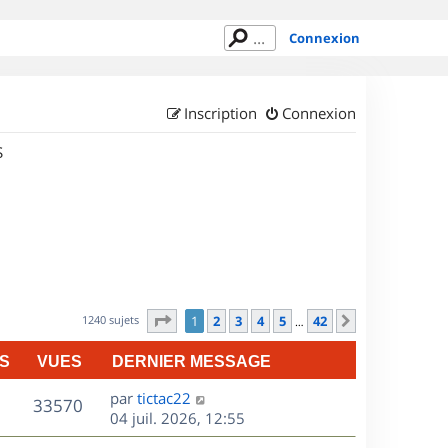
Connexion
Inscription
Connexion
S
Page
1
sur
42
1240 sujets
1
2
3
4
5
42
Suivant
…
S
VUES
DERNIER MESSAGE
D
par
tictac22
V
33570
e
04 juil. 2026, 12:55
r
u