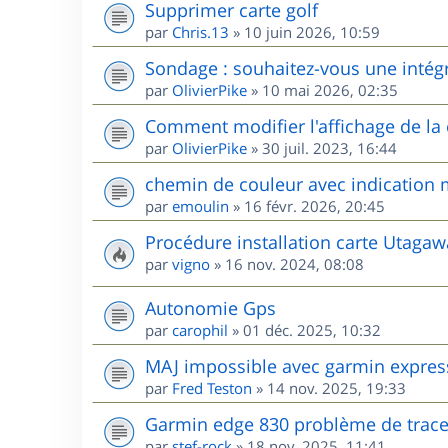
Supprimer carte golf
par
Chris.13
»
10 juin 2026, 10:59
Sondage : souhaitez-vous une intég
par
OlivierPike
»
10 mai 2026, 02:35
Comment modifier l'affichage de l
par
OlivierPike
»
30 juil. 2023, 16:44
chemin de couleur avec indication m
par
emoulin
»
16 févr. 2026, 20:45
Procédure installation carte Utag
par
vigno
»
16 nov. 2024, 08:08
Autonomie Gps
par
carophil
»
01 déc. 2025, 10:32
MAJ impossible avec garmin expres
par
Fred Teston
»
14 nov. 2025, 19:33
Garmin edge 830 problème de trac
par
stef-rock
»
18 nov. 2025, 11:41