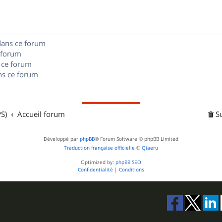
e
o
s
s
n
e
dans ce forum
s
s
 forum
e
 ce forum
s ce forum
s
S)
Accueil forum
S
Développé par
phpBB
® Forum Software © phpBB Limited
Traduction française officielle
©
Qiaeru
Optimized by:
phpBB SEO
Confidentialité
|
Conditions