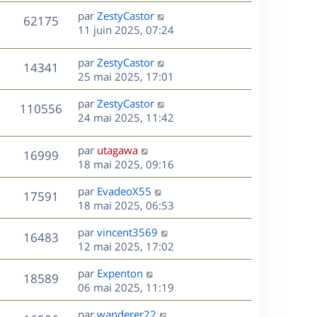
s
n
e
r
s
D
par
ZestyCastor
V
62175
e
i
m
s
e
11 juin 2025, 07:24
e
e
a
r
u
s
r
s
g
n
D
par
ZestyCastor
V
14341
m
s
e
e
i
e
25 mai 2025, 17:01
e
a
e
r
u
s
s
g
r
D
par
ZestyCastor
n
V
110556
s
e
m
e
e
24 mai 2025, 11:42
i
a
e
r
u
e
g
s
s
n
r
D
par
utagawa
e
V
16999
s
e
i
m
e
18 mai 2025, 09:16
a
e
e
r
u
s
g
r
s
D
par
EvadeoX55
n
V
17591
e
m
s
e
e
18 mai 2025, 06:53
i
e
a
r
u
e
s
s
D
g
par
vincent3569
n
r
V
16483
s
e
e
e
12 mai 2025, 17:02
i
m
a
r
u
e
e
s
D
g
par
Expenton
n
r
V
s
18589
e
e
e
06 mai 2025, 11:19
i
m
s
r
u
e
e
a
s
D
par
wanderer22
n
r