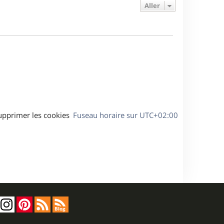
e
e
a
Aller
s
r
s
g
m
s
e
e
a
s
g
s
e
a
g
e
upprimer les cookies
Fuseau horaire sur
UTC+02:00