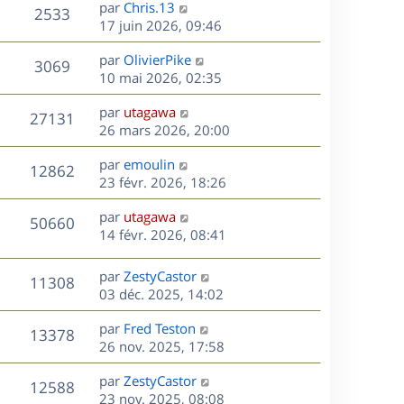
D
par
Chris.13
n
V
2533
e
e
17 juin 2026, 09:46
i
r
u
e
s
D
par
OlivierPike
n
r
V
3069
e
e
10 mai 2026, 02:35
i
m
r
u
e
e
s
D
par
utagawa
n
r
V
s
27131
e
e
26 mars 2026, 20:00
i
m
s
r
u
e
e
a
s
D
par
emoulin
n
r
V
s
12862
g
e
e
23 févr. 2026, 18:26
i
m
s
e
r
u
e
e
a
s
D
par
utagawa
n
r
V
s
50660
g
e
e
14 févr. 2026, 08:41
i
m
s
e
r
u
e
e
a
s
n
r
s
D
g
par
ZestyCastor
V
11308
e
i
m
s
e
e
03 déc. 2025, 14:02
e
e
a
r
u
s
r
s
D
g
par
Fred Teston
n
V
13378
m
s
e
e
e
26 nov. 2025, 17:58
i
e
a
r
u
e
s
s
D
g
par
ZestyCastor
n
r
V
12588
s
e
e
e
23 nov. 2025, 08:08
i
m