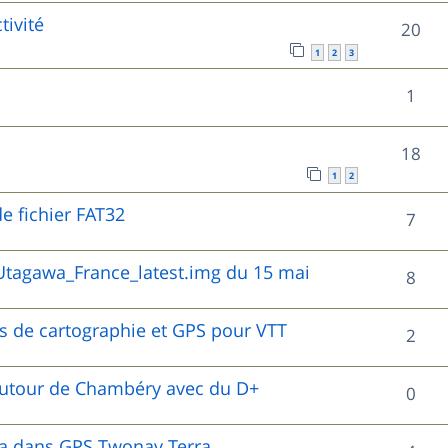
o
s
tivité
s
R
20
p
n
1
2
3
e
é
o
s
R
1
s
p
n
e
é
o
s
R
18
s
p
n
e
1
2
é
o
s
e fichier FAT32
s
R
7
p
n
e
é
o
tagawa_France_latest.img du 15 mai
s
R
8
s
p
n
e
é
o
es de cartographie et GPS pour VTT
s
R
2
s
p
n
e
é
o
autour de Chambéry avec du D+
R
0
s
s
p
n
é
e
o
wa dans GPS Twonav Terra