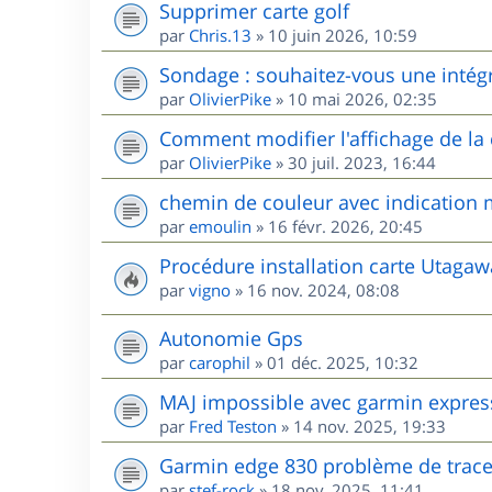
Supprimer carte golf
par
Chris.13
»
10 juin 2026, 10:59
Sondage : souhaitez-vous une intég
par
OlivierPike
»
10 mai 2026, 02:35
Comment modifier l'affichage de l
par
OlivierPike
»
30 juil. 2023, 16:44
chemin de couleur avec indication m
par
emoulin
»
16 févr. 2026, 20:45
Procédure installation carte Utag
par
vigno
»
16 nov. 2024, 08:08
Autonomie Gps
par
carophil
»
01 déc. 2025, 10:32
MAJ impossible avec garmin expres
par
Fred Teston
»
14 nov. 2025, 19:33
Garmin edge 830 problème de trac
par
stef-rock
»
18 nov. 2025, 11:41