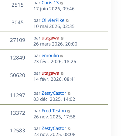
D
par
Chris.13
n
V
2515
e
e
17 juin 2026, 09:46
i
r
u
e
s
D
par
OlivierPike
n
r
V
3045
e
e
10 mai 2026, 02:35
i
m
r
u
e
e
s
D
par
utagawa
n
r
V
s
27109
e
e
26 mars 2026, 20:00
i
m
s
r
u
e
e
a
s
D
par
emoulin
n
r
V
s
12849
g
e
e
23 févr. 2026, 18:26
i
m
s
e
r
u
e
e
a
s
D
par
utagawa
n
r
V
s
50620
g
e
e
14 févr. 2026, 08:41
i
m
s
e
r
u
e
e
a
s
n
r
s
D
g
par
ZestyCastor
V
11297
e
i
m
s
e
e
03 déc. 2025, 14:02
e
e
a
r
u
s
r
s
D
g
par
Fred Teston
n
V
13372
m
s
e
e
e
26 nov. 2025, 17:58
i
e
a
r
u
e
s
s
D
g
par
ZestyCastor
n
r
V
12583
s
e
e
e
23 nov. 2025, 08:08
i
m