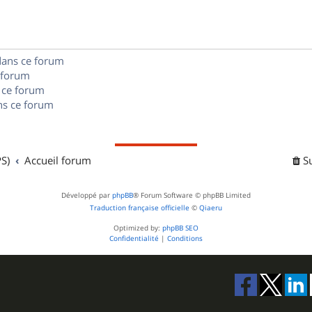
e
o
s
s
n
e
dans ce forum
s
s
 forum
e
 ce forum
s ce forum
s
S)
Accueil forum
S
Développé par
phpBB
® Forum Software © phpBB Limited
Traduction française officielle
©
Qiaeru
Optimized by:
phpBB SEO
Confidentialité
|
Conditions