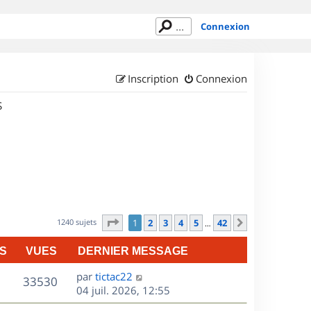
Connexion
Inscription
Connexion
S
Page
1
sur
42
1240 sujets
1
2
3
4
5
42
Suivant
…
S
VUES
DERNIER MESSAGE
D
par
tictac22
V
33530
e
04 juil. 2026, 12:55
r
u