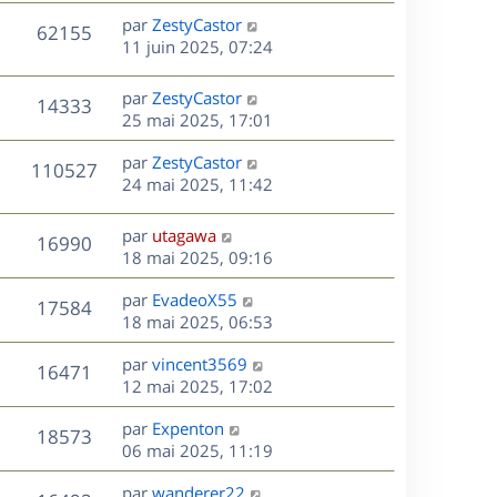
s
n
e
r
s
D
par
ZestyCastor
V
62155
e
i
m
s
e
11 juin 2025, 07:24
e
e
a
r
u
s
r
s
g
n
D
par
ZestyCastor
V
14333
m
s
e
e
i
e
25 mai 2025, 17:01
e
a
e
r
u
s
s
g
r
D
par
ZestyCastor
n
V
110527
s
e
m
e
e
24 mai 2025, 11:42
i
a
e
r
u
e
g
s
s
n
r
D
par
utagawa
e
V
16990
s
e
i
m
e
18 mai 2025, 09:16
a
e
e
r
u
s
g
r
s
D
par
EvadeoX55
n
V
17584
e
m
s
e
e
18 mai 2025, 06:53
i
e
a
r
u
e
s
s
D
g
par
vincent3569
n
r
V
16471
s
e
e
e
12 mai 2025, 17:02
i
m
a
r
u
e
e
s
D
g
par
Expenton
n
r
V
s
18573
e
e
e
06 mai 2025, 11:19
i
m
s
r
u
e
e
a
s
D
par
wanderer22
n
r