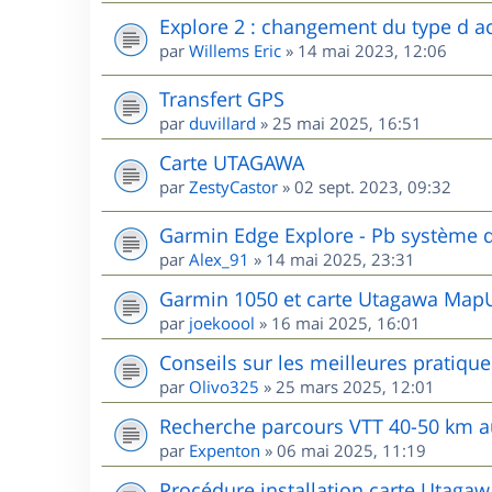
Explore 2 : changement du type d ac
par
Willems Eric
»
14 mai 2023, 12:06
Transfert GPS
par
duvillard
»
25 mai 2025, 16:51
Carte UTAGAWA
par
ZestyCastor
»
02 sept. 2023, 09:32
Garmin Edge Explore - Pb système d
par
Alex_91
»
14 mai 2025, 23:31
Garmin 1050 et carte Utagawa MapU
par
joekoool
»
16 mai 2025, 16:01
Conseils sur les meilleures pratiqu
par
Olivo325
»
25 mars 2025, 12:01
Recherche parcours VTT 40-50 km 
par
Expenton
»
06 mai 2025, 11:19
Procédure installation carte Utaga