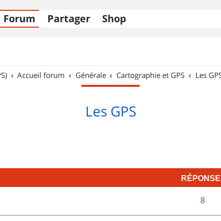
Forum
Partager
Shop
S)
Accueil forum
Générale
Cartographie et GPS
Les GP
Les GPS
RÉPONSE
R
8
é