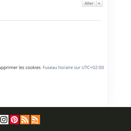
e
e
a
Aller
s
r
s
g
m
s
e
e
a
s
g
s
e
a
g
e
upprimer les cookies
Fuseau horaire sur
UTC+02:00