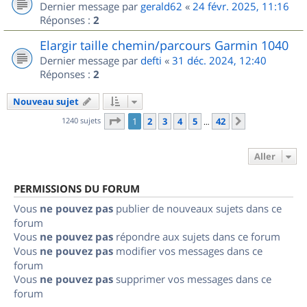
Dernier message par
gerald62
«
24 févr. 2025, 11:16
Réponses :
2
Elargir taille chemin/parcours Garmin 1040
Dernier message par
defti
«
31 déc. 2024, 12:40
Réponses :
2
Nouveau sujet
Page
1
sur
42
1240 sujets
1
2
3
4
5
42
Suivant
…
Aller
PERMISSIONS DU FORUM
Vous
ne pouvez pas
publier de nouveaux sujets dans ce
forum
Vous
ne pouvez pas
répondre aux sujets dans ce forum
Vous
ne pouvez pas
modifier vos messages dans ce
forum
Vous
ne pouvez pas
supprimer vos messages dans ce
forum