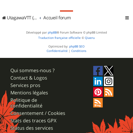
UtagawaVTT (Randos VTT et VTTAE avec traces GPS)
Accueil forum
Développé par
phpBB
® Forum Software © phpBB Limited
Traduction française officielle
©
Qiaeru
Optimized by:
phpBB SEO
Confidentialité
|
Conditions
Qui sommes-nous ?
Contact & Logos
Services pros
Mentions légales
Politique de
confidentialité
Consentement / Cookies
Stats des traces GPX
Status des services