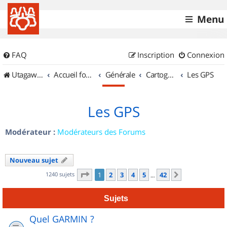
Menu
FAQ
Inscription
Connexion
UtagawaVTT (Randos VTT et VTTAE avec traces GPS)
Accueil forum
Générale
Cartographie et GPS
Les GPS
Les GPS
Modérateur :
Modérateurs des Forums
Nouveau sujet
Page
1
sur
42
1240 sujets
1
2
3
4
5
42
Suivant
…
Sujets
Quel GARMIN ?