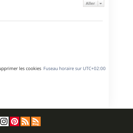
e
e
a
Aller
s
r
s
g
m
s
e
e
a
s
g
s
e
a
g
e
upprimer les cookies
Fuseau horaire sur
UTC+02:00