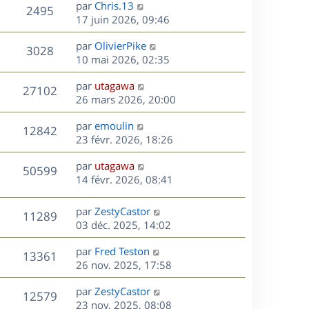
D
par
Chris.13
n
V
2495
e
e
17 juin 2026, 09:46
i
r
u
e
s
D
par
OlivierPike
n
r
V
3028
e
e
10 mai 2026, 02:35
i
m
r
u
e
e
s
D
par
utagawa
n
r
V
s
27102
e
e
26 mars 2026, 20:00
i
m
s
r
u
e
e
a
s
D
par
emoulin
n
r
V
s
12842
g
e
e
23 févr. 2026, 18:26
i
m
s
e
r
u
e
e
a
s
D
par
utagawa
n
r
V
s
50599
g
e
e
14 févr. 2026, 08:41
i
m
s
e
r
u
e
e
a
s
n
r
s
D
g
par
ZestyCastor
V
11289
e
i
m
s
e
e
03 déc. 2025, 14:02
e
e
a
r
u
s
r
s
D
g
par
Fred Teston
n
V
13361
m
s
e
e
e
26 nov. 2025, 17:58
i
e
a
r
u
e
s
s
D
g
par
ZestyCastor
n
r
V
12579
s
e
e
e
23 nov. 2025, 08:08
i
m