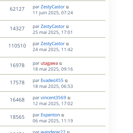
s
n
e
r
s
D
par
ZestyCastor
V
62127
e
i
m
s
e
11 juin 2025, 07:24
e
e
a
r
u
s
r
s
g
n
D
par
ZestyCastor
V
14327
m
s
e
e
i
e
25 mai 2025, 17:01
e
a
e
r
u
s
s
g
r
D
par
ZestyCastor
n
V
110510
s
e
m
e
e
24 mai 2025, 11:42
i
a
e
r
u
e
g
s
s
n
r
D
par
utagawa
e
V
16978
s
e
i
m
e
18 mai 2025, 09:16
a
e
e
r
u
s
g
r
s
D
par
EvadeoX55
n
V
17578
e
m
s
e
e
18 mai 2025, 06:53
i
e
a
r
u
e
s
s
D
g
par
vincent3569
n
r
V
16468
s
e
e
e
12 mai 2025, 17:02
i
m
a
r
u
e
e
s
D
g
par
Expenton
n
r
V
s
18565
e
e
e
06 mai 2025, 11:19
i
m
s
r
u
e
e
a
s
D
par
wanderer22
n
r