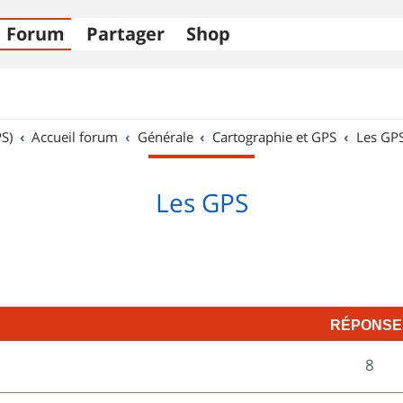
Forum
Partager
Shop
S)
Accueil forum
Générale
Cartographie et GPS
Les GP
Les GPS
RÉPONSE
R
8
é