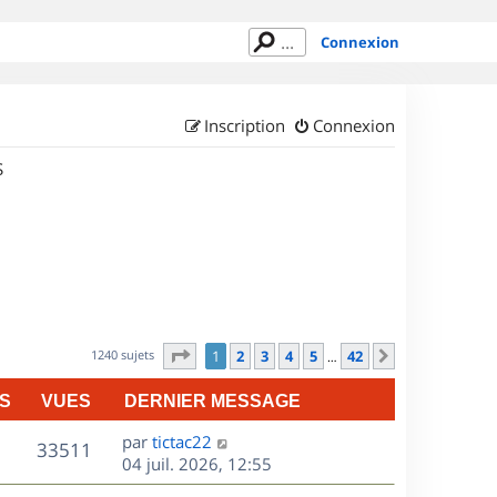
Connexion
Inscription
Connexion
S
Page
1
sur
42
1240 sujets
1
2
3
4
5
42
Suivant
…
S
VUES
DERNIER MESSAGE
D
par
tictac22
V
33511
e
04 juil. 2026, 12:55
r
u