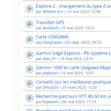
Explore 2 : changement du type d ac
par
Willems Eric
»
14 mai 2023, 12:06
Transfert GPS
par
duvillard
»
25 mai 2025, 16:51
Carte UTAGAWA
par
ZestyCastor
»
02 sept. 2023, 09:32
Garmin Edge Explore - Pb système d
par
Alex_91
»
14 mai 2025, 23:31
Garmin 1050 et carte Utagawa MapU
par
joekoool
»
16 mai 2025, 16:01
Conseils sur les meilleures pratiqu
par
Olivo325
»
25 mars 2025, 12:01
Recherche parcours VTT 40-50 km 
par
Expenton
»
06 mai 2025, 11:19
Procédure installation carte Utaga