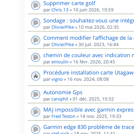
Supprimer carte golf
par
Chris.13
»
10 juin 2026, 10:59
Sondage : souhaitez-vous une intég
par
OlivierPike
»
10 mai 2026, 02:35
Comment modifier l'affichage de l
par
OlivierPike
»
30 juil. 2023, 16:44
chemin de couleur avec indication m
par
emoulin
»
16 févr. 2026, 20:45
Procédure installation carte Utag
par
vigno
»
16 nov. 2024, 08:08
Autonomie Gps
par
carophil
»
01 déc. 2025, 10:32
MAJ impossible avec garmin expres
par
Fred Teston
»
14 nov. 2025, 19:33
Garmin edge 830 problème de trac
par
stef-rock
»
18 nov. 2025, 11:41