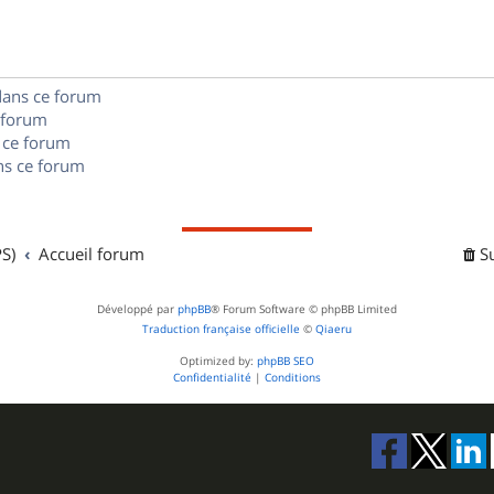
e
o
s
s
n
e
dans ce forum
s
s
 forum
e
 ce forum
s ce forum
s
S)
Accueil forum
S
Développé par
phpBB
® Forum Software © phpBB Limited
Traduction française officielle
©
Qiaeru
Optimized by:
phpBB SEO
Confidentialité
|
Conditions