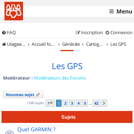
Menu
FAQ
Inscription
Connexion
UtagawaVTT (Randos VTT et VTTAE avec traces GPS)
Accueil forum
Générale
Cartographie et GPS
Les GPS
Les GPS
Modérateur :
Modérateurs des Forums
Nouveau sujet
Page
1
sur
42
1240 sujets
1
2
3
4
5
42
Suivant
…
Sujets
Quel GARMIN ?