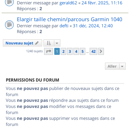
Dernier message par
gerald62
«
24 févr. 2025, 11:16
Réponses :
2
Elargir taille chemin/parcours Garmin 1040
Dernier message par
defti
«
31 déc. 2024, 12:40
Réponses :
2
Nouveau sujet
Page
1
sur
42
1240 sujets
1
2
3
4
5
42
Suivant
…
Aller
PERMISSIONS DU FORUM
Vous
ne pouvez pas
publier de nouveaux sujets dans ce
forum
Vous
ne pouvez pas
répondre aux sujets dans ce forum
Vous
ne pouvez pas
modifier vos messages dans ce
forum
Vous
ne pouvez pas
supprimer vos messages dans ce
forum