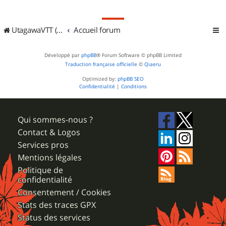
UtagawaVTT (Randos VTT et VTTAE avec traces GPS)
Accueil forum
Développé par
phpBB
® Forum Software © phpBB Limited
Traduction française officielle
©
Qiaeru
Optimized by:
phpBB SEO
Confidentialité
|
Conditions
Qui sommes-nous ?
Contact & Logos
Services pros
Mentions légales
Politique de
confidentialité
Consentement / Cookies
Stats des traces GPX
Status des services