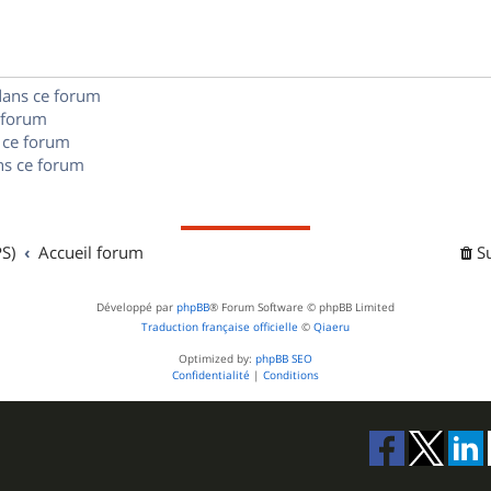
e
o
s
s
n
e
dans ce forum
s
s
 forum
e
 ce forum
s ce forum
s
S)
Accueil forum
S
Développé par
phpBB
® Forum Software © phpBB Limited
Traduction française officielle
©
Qiaeru
Optimized by:
phpBB SEO
Confidentialité
|
Conditions