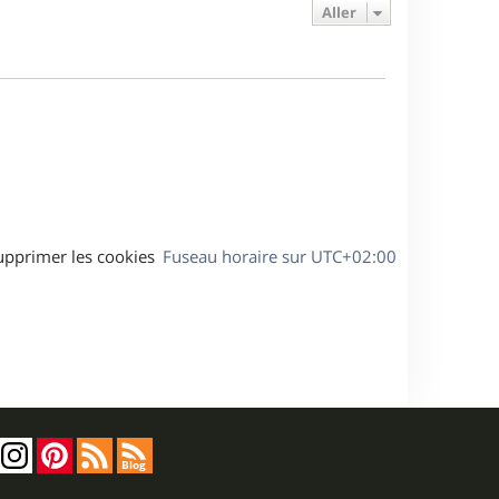
e
e
a
Aller
s
r
s
g
m
s
e
e
a
s
g
s
e
a
g
e
upprimer les cookies
Fuseau horaire sur
UTC+02:00