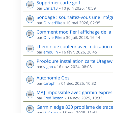
Supprimer carte golf
par
Chris.13
»
10 juin 2026, 10:59
Sondage : souhaitez-vous une intég
par
OlivierPike
»
10 mai 2026, 02:35
Comment modifier l'affichage de l
par
OlivierPike
»
30 juil. 2023, 16:44
chemin de couleur avec indication m
par
emoulin
»
16 févr. 2026, 20:45
Procédure installation carte Utag
par
vigno
»
16 nov. 2024, 08:08
Autonomie Gps
par
carophil
»
01 déc. 2025, 10:32
MAJ impossible avec garmin expres
par
Fred Teston
»
14 nov. 2025, 19:33
Garmin edge 830 problème de trac
par
stef-rock
»
18 nov. 2025, 11:41