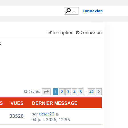
Connexion
Inscription
Connexion
S
Page
1
sur
42
1240 sujets
1
2
3
4
5
42
Suivant
…
S
VUES
DERNIER MESSAGE
D
par
tictac22
V
33528
e
04 juil. 2026, 12:55
r
u