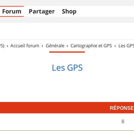
Forum
Partager
Shop
S)
Accueil forum
Générale
Cartographie et GPS
Les GP
Les GPS
RÉPONSE
R
8
é