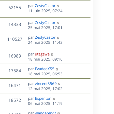
s
n
e
r
s
D
par
ZestyCastor
V
62155
e
i
m
s
e
11 juin 2025, 07:24
e
e
a
r
u
s
r
s
g
n
D
par
ZestyCastor
V
14333
m
s
e
e
i
e
25 mai 2025, 17:01
e
a
e
r
u
s
s
g
r
D
par
ZestyCastor
n
V
110527
s
e
m
e
e
24 mai 2025, 11:42
i
a
e
r
u
e
g
s
s
n
r
D
par
utagawa
e
V
16989
s
e
i
m
e
18 mai 2025, 09:16
a
e
e
r
u
s
g
r
s
D
par
EvadeoX55
n
V
17584
e
m
s
e
e
18 mai 2025, 06:53
i
e
a
r
u
e
s
s
D
g
par
vincent3569
n
r
V
16471
s
e
e
e
12 mai 2025, 17:02
i
m
a
r
u
e
e
s
D
g
par
Expenton
n
r
V
s
18572
e
e
e
06 mai 2025, 11:19
i
m
s
r
u
e
e
a
s
D
par
wanderer22
n
r