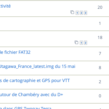
o
s
tivité
s
R
20
p
n
1
2
3
e
é
o
s
R
1
s
p
n
e
é
o
s
R
18
s
p
n
e
1
2
é
o
s
e fichier FAT32
s
R
7
p
n
e
é
o
tagawa_France_latest.img du 15 mai
s
R
8
s
p
n
e
é
o
es de cartographie et GPS pour VTT
s
R
2
s
p
n
e
é
o
autour de Chambéry avec du D+
R
0
s
s
p
n
é
e
o
wa dans GPS Twonav Terra