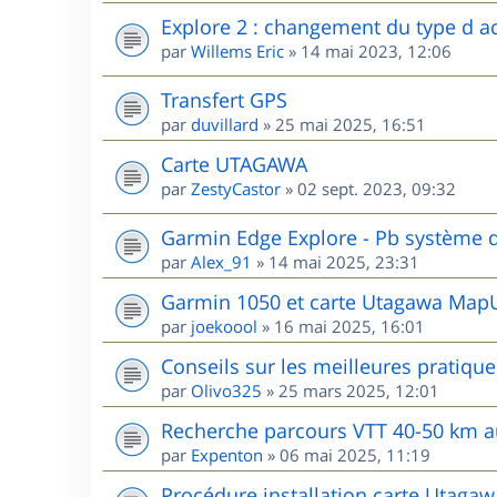
Explore 2 : changement du type d ac
par
Willems Eric
»
14 mai 2023, 12:06
Transfert GPS
par
duvillard
»
25 mai 2025, 16:51
Carte UTAGAWA
par
ZestyCastor
»
02 sept. 2023, 09:32
Garmin Edge Explore - Pb système d
par
Alex_91
»
14 mai 2025, 23:31
Garmin 1050 et carte Utagawa MapU
par
joekoool
»
16 mai 2025, 16:01
Conseils sur les meilleures pratiqu
par
Olivo325
»
25 mars 2025, 12:01
Recherche parcours VTT 40-50 km 
par
Expenton
»
06 mai 2025, 11:19
Procédure installation carte Utaga