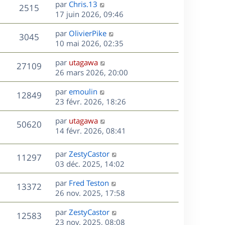
D
par
Chris.13
n
V
2515
e
e
17 juin 2026, 09:46
i
r
u
e
s
D
par
OlivierPike
n
r
V
3045
e
e
10 mai 2026, 02:35
i
m
r
u
e
e
s
D
par
utagawa
n
r
V
s
27109
e
e
26 mars 2026, 20:00
i
m
s
r
u
e
e
a
s
D
par
emoulin
n
r
V
s
12849
g
e
e
23 févr. 2026, 18:26
i
m
s
e
r
u
e
e
a
s
D
par
utagawa
n
r
V
s
50620
g
e
e
14 févr. 2026, 08:41
i
m
s
e
r
u
e
e
a
s
n
r
s
D
g
par
ZestyCastor
V
11297
e
i
m
s
e
e
03 déc. 2025, 14:02
e
e
a
r
u
s
r
s
D
g
par
Fred Teston
n
V
13372
m
s
e
e
e
26 nov. 2025, 17:58
i
e
a
r
u
e
s
s
D
g
par
ZestyCastor
n
r
V
12583
s
e
e
e
23 nov. 2025, 08:08
i
m