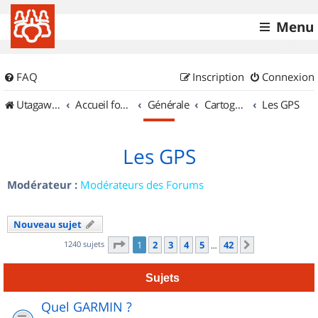
Menu
FAQ
Inscription
Connexion
UtagawaVTT (Randos VTT et VTTAE avec traces GPS)
Accueil forum
Générale
Cartographie et GPS
Les GPS
Les GPS
Modérateur :
Modérateurs des Forums
Nouveau sujet
Page
1
sur
42
1240 sujets
1
2
3
4
5
42
Suivant
…
Sujets
Quel GARMIN ?