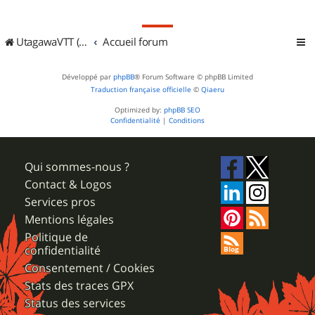
UtagawaVTT (Randos VTT et VTTAE avec traces GPS)
Accueil forum
Développé par
phpBB
® Forum Software © phpBB Limited
Traduction française officielle
©
Qiaeru
Optimized by:
phpBB SEO
Confidentialité
|
Conditions
Qui sommes-nous ?
Contact & Logos
Services pros
Mentions légales
Politique de
confidentialité
Consentement / Cookies
Stats des traces GPX
Status des services