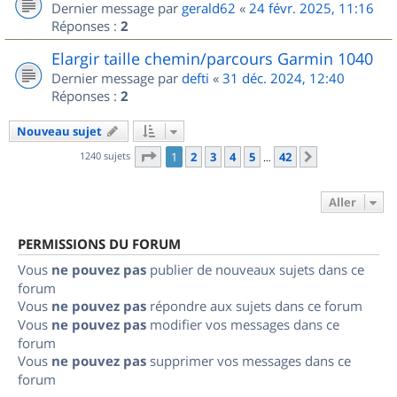
Dernier message par
gerald62
«
24 févr. 2025, 11:16
Réponses :
2
Elargir taille chemin/parcours Garmin 1040
Dernier message par
defti
«
31 déc. 2024, 12:40
Réponses :
2
Nouveau sujet
Page
1
sur
42
1240 sujets
1
2
3
4
5
42
Suivant
…
Aller
PERMISSIONS DU FORUM
Vous
ne pouvez pas
publier de nouveaux sujets dans ce
forum
Vous
ne pouvez pas
répondre aux sujets dans ce forum
Vous
ne pouvez pas
modifier vos messages dans ce
forum
Vous
ne pouvez pas
supprimer vos messages dans ce
forum