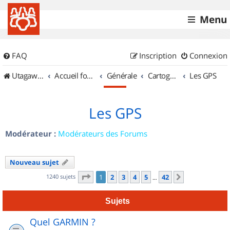
Menu
FAQ
Inscription
Connexion
UtagawaVTT (Randos VTT et VTTAE avec traces GPS)
Accueil forum
Générale
Cartographie et GPS
Les GPS
Les GPS
Modérateur :
Modérateurs des Forums
Nouveau sujet
Page
1
sur
42
1240 sujets
1
2
3
4
5
42
Suivant
…
Sujets
Quel GARMIN ?