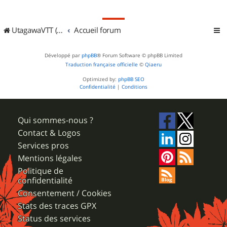
UtagawaVTT (Randos VTT et VTTAE avec traces GPS)
Accueil forum
Développé par
phpBB
® Forum Software © phpBB Limited
Traduction française officielle
©
Qiaeru
Optimized by:
phpBB SEO
Confidentialité
|
Conditions
Qui sommes-nous ?
Contact & Logos
Services pros
Mentions légales
Politique de
confidentialité
Consentement / Cookies
Stats des traces GPX
Status des services