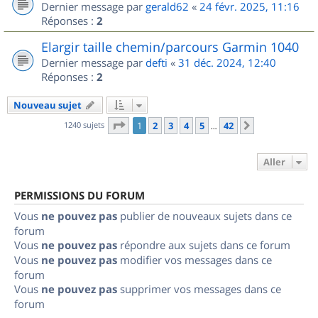
Dernier message par
gerald62
«
24 févr. 2025, 11:16
Réponses :
2
Elargir taille chemin/parcours Garmin 1040
Dernier message par
defti
«
31 déc. 2024, 12:40
Réponses :
2
Nouveau sujet
Page
1
sur
42
1240 sujets
1
2
3
4
5
42
Suivant
…
Aller
PERMISSIONS DU FORUM
Vous
ne pouvez pas
publier de nouveaux sujets dans ce
forum
Vous
ne pouvez pas
répondre aux sujets dans ce forum
Vous
ne pouvez pas
modifier vos messages dans ce
forum
Vous
ne pouvez pas
supprimer vos messages dans ce
forum