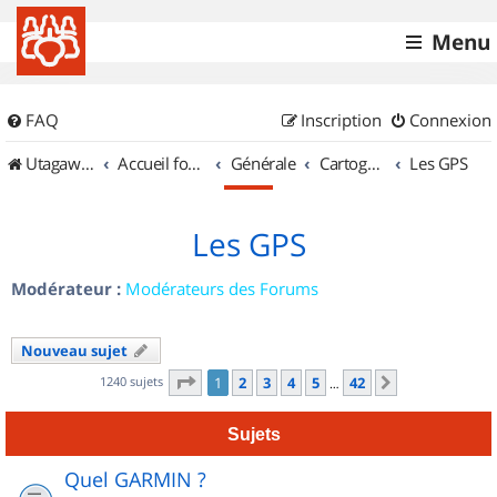
Menu
FAQ
Inscription
Connexion
UtagawaVTT (Randos VTT et VTTAE avec traces GPS)
Accueil forum
Générale
Cartographie et GPS
Les GPS
Les GPS
Modérateur :
Modérateurs des Forums
Nouveau sujet
Page
1
sur
42
1240 sujets
1
2
3
4
5
42
Suivant
…
Sujets
Quel GARMIN ?