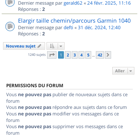
Dernier message par
gerald62
«
24 févr. 2025, 11:16
Réponses :
2
Elargir taille chemin/parcours Garmin 1040
Dernier message par
defti
«
31 déc. 2024, 12:40
Réponses :
2
Nouveau sujet
Page
1
sur
42
1240 sujets
1
2
3
4
5
42
Suivant
…
Aller
PERMISSIONS DU FORUM
Vous
ne pouvez pas
publier de nouveaux sujets dans ce
forum
Vous
ne pouvez pas
répondre aux sujets dans ce forum
Vous
ne pouvez pas
modifier vos messages dans ce
forum
Vous
ne pouvez pas
supprimer vos messages dans ce
forum