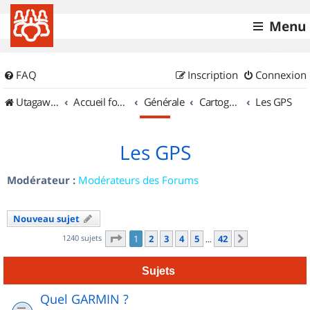
Menu
FAQ
Inscription
Connexion
UtagawaVTT (Randos VTT et VTTAE avec traces GPS)
Accueil forum
Générale
Cartographie et GPS
Les GPS
Les GPS
Modérateur :
Modérateurs des Forums
Nouveau sujet
Page
1
sur
42
1240 sujets
1
2
3
4
5
42
Suivant
…
Sujets
Quel GARMIN ?