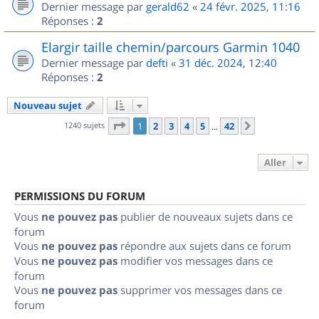
Dernier message par
gerald62
«
24 févr. 2025, 11:16
Réponses :
2
Elargir taille chemin/parcours Garmin 1040
Dernier message par
defti
«
31 déc. 2024, 12:40
Réponses :
2
Nouveau sujet
Page
1
sur
42
1240 sujets
1
2
3
4
5
42
Suivant
…
Aller
PERMISSIONS DU FORUM
Vous
ne pouvez pas
publier de nouveaux sujets dans ce
forum
Vous
ne pouvez pas
répondre aux sujets dans ce forum
Vous
ne pouvez pas
modifier vos messages dans ce
forum
Vous
ne pouvez pas
supprimer vos messages dans ce
forum