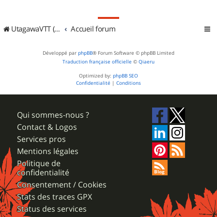
UtagawaVTT (Randos VTT et VTTAE avec traces GPS)
Accueil forum
Développé par
phpBB
® Forum Software © phpBB Limited
Traduction française officielle
©
Qiaeru
Optimized by:
phpBB SEO
Confidentialité
|
Conditions
Qui sommes-nous ?
Contact & Logos
Services pros
Mentions légales
Politique de
confidentialité
Consentement / Cookies
Stats des traces GPX
Status des services