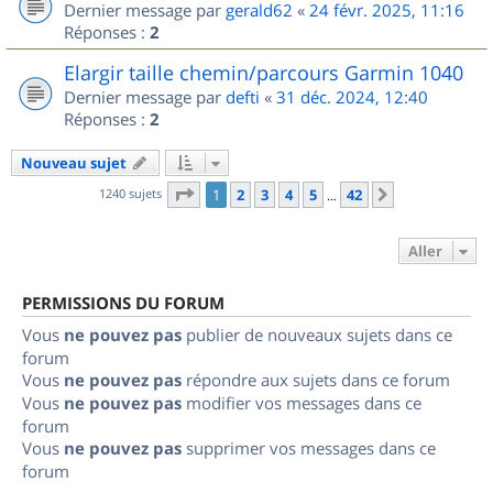
Dernier message par
gerald62
«
24 févr. 2025, 11:16
Réponses :
2
Elargir taille chemin/parcours Garmin 1040
Dernier message par
defti
«
31 déc. 2024, 12:40
Réponses :
2
Nouveau sujet
Page
1
sur
42
1240 sujets
1
2
3
4
5
42
Suivant
…
Aller
PERMISSIONS DU FORUM
Vous
ne pouvez pas
publier de nouveaux sujets dans ce
forum
Vous
ne pouvez pas
répondre aux sujets dans ce forum
Vous
ne pouvez pas
modifier vos messages dans ce
forum
Vous
ne pouvez pas
supprimer vos messages dans ce
forum