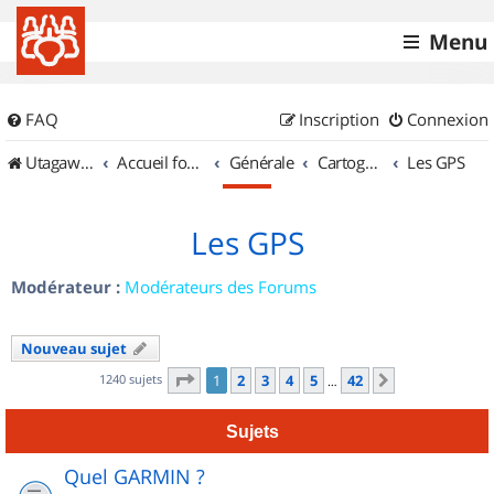
Menu
FAQ
Inscription
Connexion
UtagawaVTT (Randos VTT et VTTAE avec traces GPS)
Accueil forum
Générale
Cartographie et GPS
Les GPS
Les GPS
Modérateur :
Modérateurs des Forums
Nouveau sujet
Page
1
sur
42
1240 sujets
1
2
3
4
5
42
Suivant
…
Sujets
Quel GARMIN ?