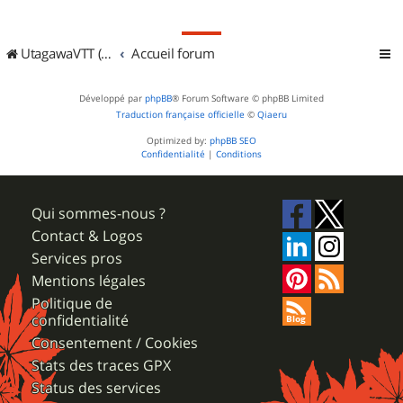
UtagawaVTT (Randos VTT et VTTAE avec traces GPS)
Accueil forum
Développé par
phpBB
® Forum Software © phpBB Limited
Traduction française officielle
©
Qiaeru
Optimized by:
phpBB SEO
Confidentialité
|
Conditions
Qui sommes-nous ?
Contact & Logos
Services pros
Mentions légales
Politique de
confidentialité
Consentement / Cookies
Stats des traces GPX
Status des services