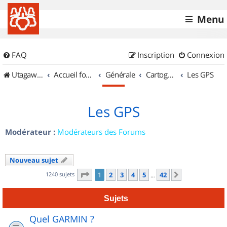
Menu
FAQ
Inscription
Connexion
UtagawaVTT (Randos VTT et VTTAE avec traces GPS)
Accueil forum
Générale
Cartographie et GPS
Les GPS
Les GPS
Modérateur :
Modérateurs des Forums
Nouveau sujet
Page
1
sur
42
1240 sujets
1
2
3
4
5
42
Suivant
…
Sujets
Quel GARMIN ?