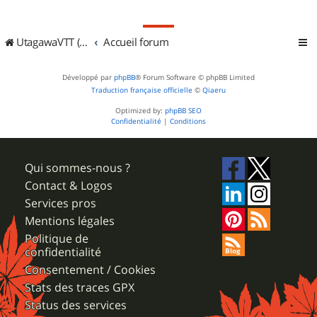
UtagawaVTT (Randos VTT et VTTAE avec traces GPS)
Accueil forum
Développé par
phpBB
® Forum Software © phpBB Limited
Traduction française officielle
©
Qiaeru
Optimized by:
phpBB SEO
Confidentialité
|
Conditions
Qui sommes-nous ?
Contact & Logos
Services pros
Mentions légales
Politique de
confidentialité
Consentement / Cookies
Stats des traces GPX
Status des services