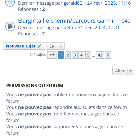
Dernier message par
gerald62
«
24 févr. 2025, 11:16
Réponses :
2
Elargir taille chemin/parcours Garmin 1040
Dernier message par
defti
«
31 déc. 2024, 12:40
Réponses :
2
Nouveau sujet
Page
1
sur
42
1240 sujets
1
2
3
4
5
42
Suivant
…
Aller
PERMISSIONS DU FORUM
Vous
ne pouvez pas
publier de nouveaux sujets dans ce
forum
Vous
ne pouvez pas
répondre aux sujets dans ce forum
Vous
ne pouvez pas
modifier vos messages dans ce
forum
Vous
ne pouvez pas
supprimer vos messages dans ce
forum