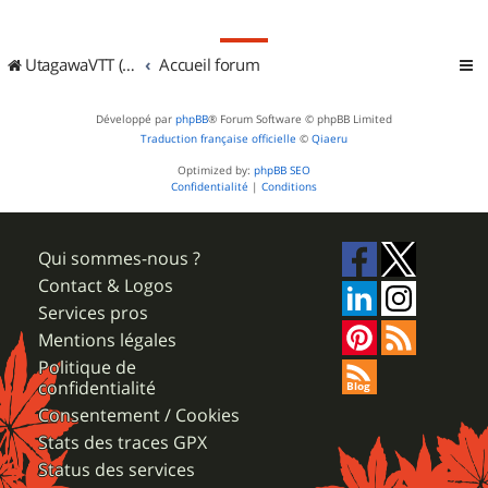
UtagawaVTT (Randos VTT et VTTAE avec traces GPS)
Accueil forum
Développé par
phpBB
® Forum Software © phpBB Limited
Traduction française officielle
©
Qiaeru
Optimized by:
phpBB SEO
Confidentialité
|
Conditions
Qui sommes-nous ?
Contact & Logos
Services pros
Mentions légales
Politique de
confidentialité
Consentement / Cookies
Stats des traces GPX
Status des services