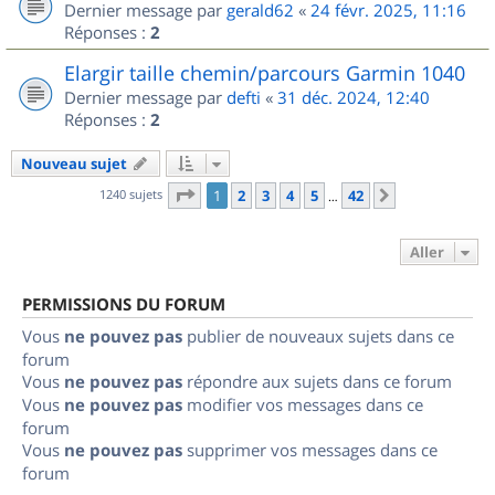
Dernier message par
gerald62
«
24 févr. 2025, 11:16
Réponses :
2
Elargir taille chemin/parcours Garmin 1040
Dernier message par
defti
«
31 déc. 2024, 12:40
Réponses :
2
Nouveau sujet
Page
1
sur
42
1240 sujets
1
2
3
4
5
42
Suivant
…
Aller
PERMISSIONS DU FORUM
Vous
ne pouvez pas
publier de nouveaux sujets dans ce
forum
Vous
ne pouvez pas
répondre aux sujets dans ce forum
Vous
ne pouvez pas
modifier vos messages dans ce
forum
Vous
ne pouvez pas
supprimer vos messages dans ce
forum