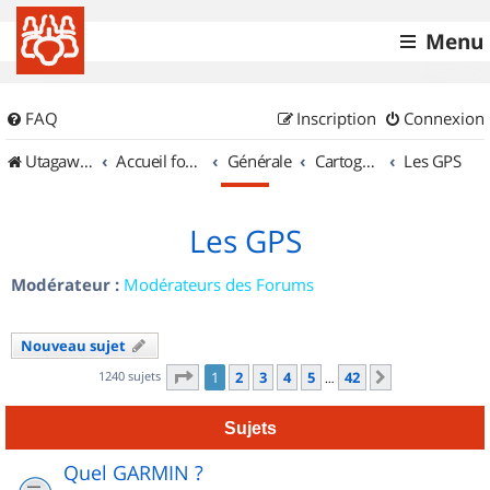
Menu
FAQ
Inscription
Connexion
UtagawaVTT (Randos VTT et VTTAE avec traces GPS)
Accueil forum
Générale
Cartographie et GPS
Les GPS
Les GPS
Modérateur :
Modérateurs des Forums
Nouveau sujet
Page
1
sur
42
1240 sujets
1
2
3
4
5
42
Suivant
…
Sujets
Quel GARMIN ?