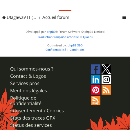
UtagawaVTT (Randos VTT et VTTAE avec traces GPS)
Accueil forum
Développé par
phpBB
® Forum Software © phpBB Limited
Traduction française officielle
©
Qiaeru
Optimized by:
phpBB SEO
Confidentialité
|
Conditions
Qui sommes-nous ?
Contact & Logos
Services pros
Mentions légales
Politique de
confidentialité
Consentement / Cookies
Stats des traces GPX
Status des services