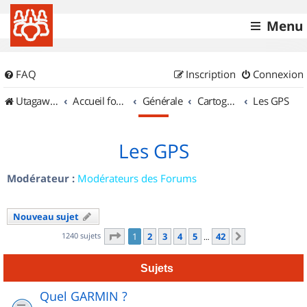
Menu
FAQ
Inscription
Connexion
UtagawaVTT (Randos VTT et VTTAE avec traces GPS)
Accueil forum
Générale
Cartographie et GPS
Les GPS
Les GPS
Modérateur :
Modérateurs des Forums
Nouveau sujet
Page
1
sur
42
1240 sujets
1
2
3
4
5
42
Suivant
…
Sujets
Quel GARMIN ?