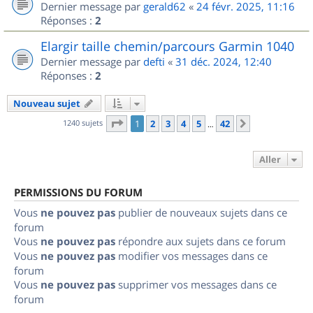
Dernier message par
gerald62
«
24 févr. 2025, 11:16
Réponses :
2
Elargir taille chemin/parcours Garmin 1040
Dernier message par
defti
«
31 déc. 2024, 12:40
Réponses :
2
Nouveau sujet
Page
1
sur
42
1240 sujets
1
2
3
4
5
42
Suivant
…
Aller
PERMISSIONS DU FORUM
Vous
ne pouvez pas
publier de nouveaux sujets dans ce
forum
Vous
ne pouvez pas
répondre aux sujets dans ce forum
Vous
ne pouvez pas
modifier vos messages dans ce
forum
Vous
ne pouvez pas
supprimer vos messages dans ce
forum