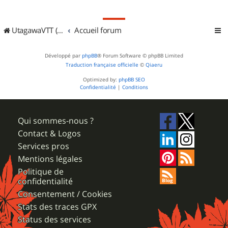
UtagawaVTT (Randos VTT et VTTAE avec traces GPS)
Accueil forum
Développé par
phpBB
® Forum Software © phpBB Limited
Traduction française officielle
©
Qiaeru
Optimized by:
phpBB SEO
Confidentialité
|
Conditions
Qui sommes-nous ?
Contact & Logos
Services pros
Mentions légales
Politique de
confidentialité
Consentement / Cookies
Stats des traces GPX
Status des services