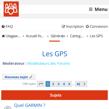
Menu
FAQ
Inscription
Connexion
UtagawaVTT (Randos VTT et VTTAE avec traces GPS)
Accueil forum
Générale
Cartographie et GPS
Les GPS
Les GPS
Modérateur :
Modérateurs des Forums
Nouveau sujet
Page
1
sur
42
1240 sujets
1
2
3
4
5
42
Suivant
…
Sujets
Quel GARMIN ?