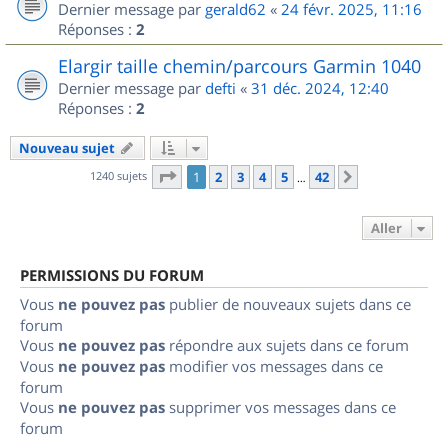
Dernier message par
gerald62
«
24 févr. 2025, 11:16
Réponses :
2
Elargir taille chemin/parcours Garmin 1040
Dernier message par
defti
«
31 déc. 2024, 12:40
Réponses :
2
Nouveau sujet
Page
1
sur
42
1240 sujets
1
2
3
4
5
42
Suivant
…
Aller
PERMISSIONS DU FORUM
Vous
ne pouvez pas
publier de nouveaux sujets dans ce
forum
Vous
ne pouvez pas
répondre aux sujets dans ce forum
Vous
ne pouvez pas
modifier vos messages dans ce
forum
Vous
ne pouvez pas
supprimer vos messages dans ce
forum