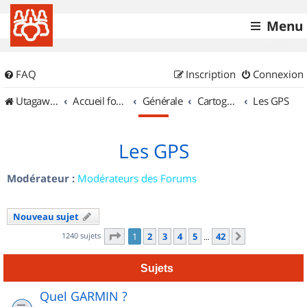
Menu
FAQ
Inscription
Connexion
UtagawaVTT (Randos VTT et VTTAE avec traces GPS)
Accueil forum
Générale
Cartographie et GPS
Les GPS
Les GPS
Modérateur :
Modérateurs des Forums
Nouveau sujet
Page
1
sur
42
1240 sujets
1
2
3
4
5
42
Suivant
…
Sujets
Quel GARMIN ?