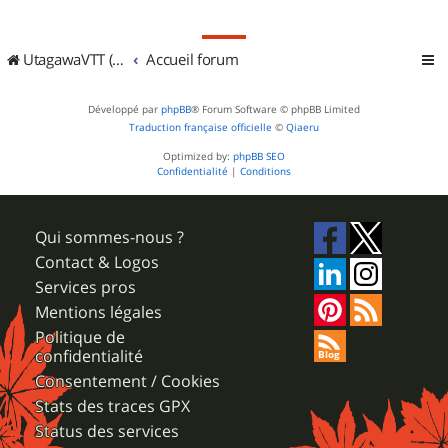
UtagawaVTT (Randos VTT et VTTAE avec traces GPS)
Accueil forum
Développé par
phpBB
® Forum Software © phpBB Limited
Traduction française officielle
©
Qiaeru
Optimized by:
phpBB SEO
Confidentialité
|
Conditions
Qui sommes-nous ?
Contact & Logos
Services pros
Mentions légales
Politique de
confidentialité
Consentement / Cookies
Stats des traces GPX
Status des services