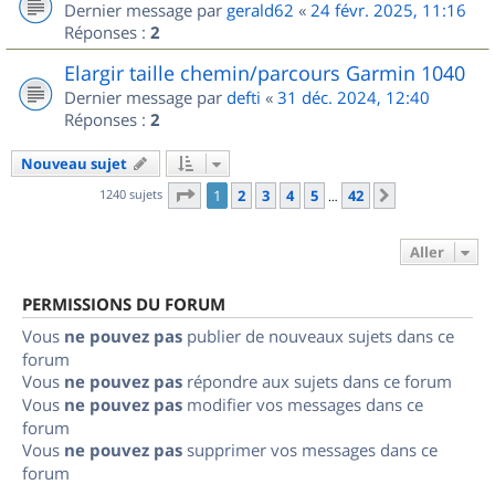
Dernier message par
gerald62
«
24 févr. 2025, 11:16
Réponses :
2
Elargir taille chemin/parcours Garmin 1040
Dernier message par
defti
«
31 déc. 2024, 12:40
Réponses :
2
Nouveau sujet
Page
1
sur
42
1240 sujets
1
2
3
4
5
42
Suivant
…
Aller
PERMISSIONS DU FORUM
Vous
ne pouvez pas
publier de nouveaux sujets dans ce
forum
Vous
ne pouvez pas
répondre aux sujets dans ce forum
Vous
ne pouvez pas
modifier vos messages dans ce
forum
Vous
ne pouvez pas
supprimer vos messages dans ce
forum