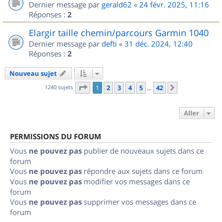
Dernier message par
gerald62
«
24 févr. 2025, 11:16
Réponses :
2
Elargir taille chemin/parcours Garmin 1040
Dernier message par
defti
«
31 déc. 2024, 12:40
Réponses :
2
Nouveau sujet
Page
1
sur
42
1240 sujets
1
2
3
4
5
42
Suivant
…
Aller
PERMISSIONS DU FORUM
Vous
ne pouvez pas
publier de nouveaux sujets dans ce
forum
Vous
ne pouvez pas
répondre aux sujets dans ce forum
Vous
ne pouvez pas
modifier vos messages dans ce
forum
Vous
ne pouvez pas
supprimer vos messages dans ce
forum