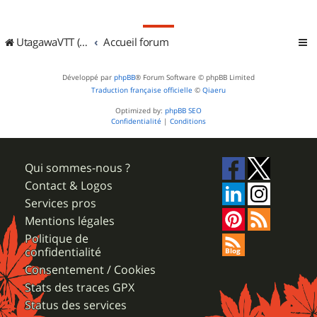
UtagawaVTT (Randos VTT et VTTAE avec traces GPS)
Accueil forum
Développé par
phpBB
® Forum Software © phpBB Limited
Traduction française officielle
©
Qiaeru
Optimized by:
phpBB SEO
Confidentialité
|
Conditions
Qui sommes-nous ?
Contact & Logos
Services pros
Mentions légales
Politique de
confidentialité
Consentement / Cookies
Stats des traces GPX
Status des services