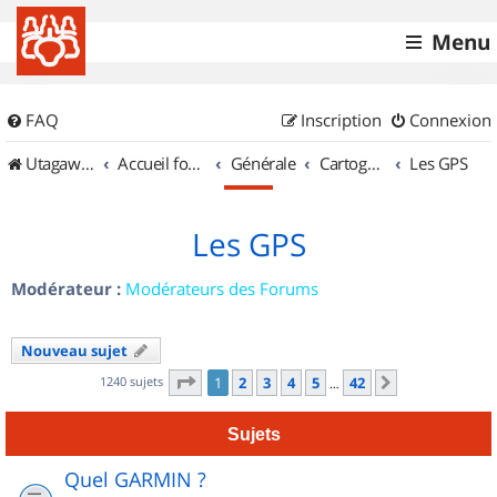
Menu
FAQ
Inscription
Connexion
UtagawaVTT (Randos VTT et VTTAE avec traces GPS)
Accueil forum
Générale
Cartographie et GPS
Les GPS
Les GPS
Modérateur :
Modérateurs des Forums
Nouveau sujet
Page
1
sur
42
1240 sujets
1
2
3
4
5
42
Suivant
…
Sujets
Quel GARMIN ?