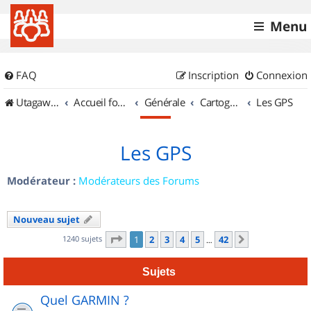
Menu
FAQ
Inscription
Connexion
UtagawaVTT (Randos VTT et VTTAE avec traces GPS)
Accueil forum
Générale
Cartographie et GPS
Les GPS
Les GPS
Modérateur :
Modérateurs des Forums
Nouveau sujet
Page
1
sur
42
1240 sujets
1
2
3
4
5
42
Suivant
…
Sujets
Quel GARMIN ?