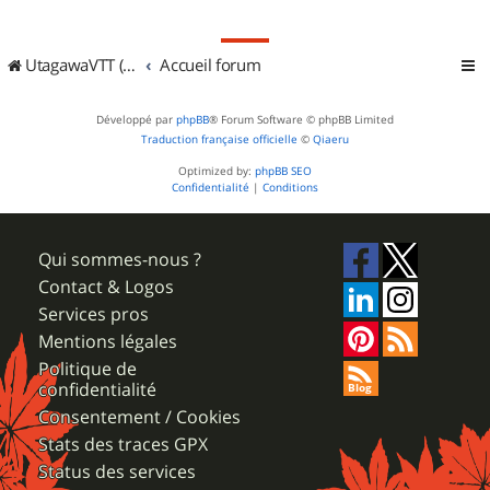
UtagawaVTT (Randos VTT et VTTAE avec traces GPS)
Accueil forum
Développé par
phpBB
® Forum Software © phpBB Limited
Traduction française officielle
©
Qiaeru
Optimized by:
phpBB SEO
Confidentialité
|
Conditions
Qui sommes-nous ?
Contact & Logos
Services pros
Mentions légales
Politique de
confidentialité
Consentement / Cookies
Stats des traces GPX
Status des services