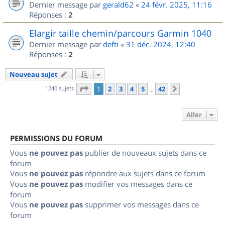
Dernier message par
gerald62
«
24 févr. 2025, 11:16
Réponses :
2
Elargir taille chemin/parcours Garmin 1040
Dernier message par
defti
«
31 déc. 2024, 12:40
Réponses :
2
Nouveau sujet
Page
1
sur
42
1240 sujets
1
2
3
4
5
42
Suivant
…
Aller
PERMISSIONS DU FORUM
Vous
ne pouvez pas
publier de nouveaux sujets dans ce
forum
Vous
ne pouvez pas
répondre aux sujets dans ce forum
Vous
ne pouvez pas
modifier vos messages dans ce
forum
Vous
ne pouvez pas
supprimer vos messages dans ce
forum