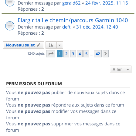
Dernier message par
gerald62
«
24 févr. 2025, 11:16
Réponses :
2
Elargir taille chemin/parcours Garmin 1040
Dernier message par
defti
«
31 déc. 2024, 12:40
Réponses :
2
Nouveau sujet
Page
1
sur
42
1240 sujets
1
2
3
4
5
42
Suivant
…
Aller
PERMISSIONS DU FORUM
Vous
ne pouvez pas
publier de nouveaux sujets dans ce
forum
Vous
ne pouvez pas
répondre aux sujets dans ce forum
Vous
ne pouvez pas
modifier vos messages dans ce
forum
Vous
ne pouvez pas
supprimer vos messages dans ce
forum