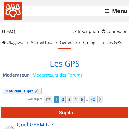
Menu
FAQ
Inscription
Connexion
UtagawaVTT (Randos VTT et VTTAE avec traces GPS)
Accueil forum
Générale
Cartographie et GPS
Les GPS
Les GPS
Modérateur :
Modérateurs des Forums
Nouveau sujet
Page
1
sur
42
1240 sujets
1
2
3
4
5
42
Suivant
…
Sujets
Quel GARMIN ?