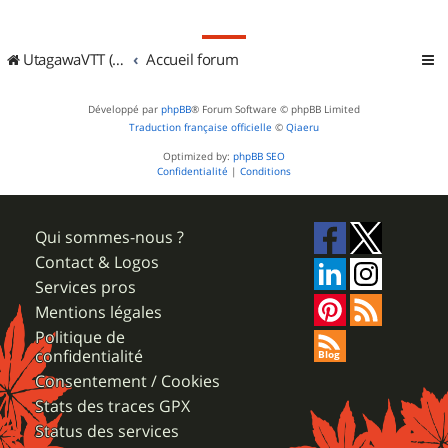
UtagawaVTT (Randos VTT et VTTAE avec traces GPS)
Accueil forum
Développé par
phpBB
® Forum Software © phpBB Limited
Traduction française officielle
©
Qiaeru
Optimized by:
phpBB SEO
Confidentialité
|
Conditions
Qui sommes-nous ?
Contact & Logos
Services pros
Mentions légales
Politique de
confidentialité
Consentement / Cookies
Stats des traces GPX
Status des services