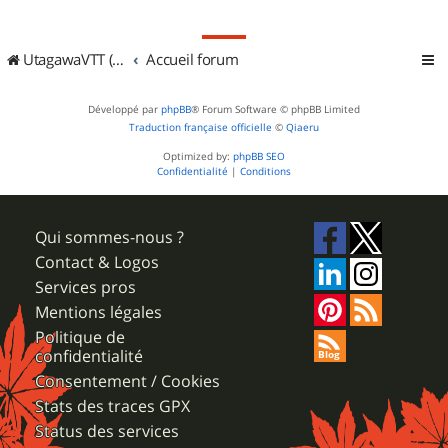
UtagawaVTT (Randos VTT et VTTAE avec traces GPS)
Accueil forum
Développé par
phpBB
® Forum Software © phpBB Limited
Traduction française officielle
©
Qiaeru
Optimized by:
phpBB SEO
Confidentialité
|
Conditions
Qui sommes-nous ?
Contact & Logos
Services pros
Mentions légales
Politique de
confidentialité
Consentement / Cookies
Stats des traces GPX
Status des services