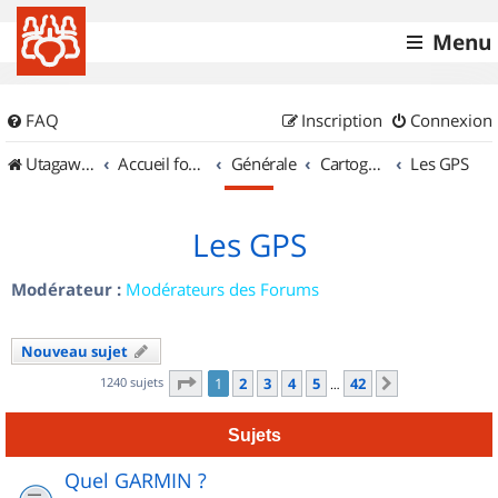
Menu
FAQ
Inscription
Connexion
UtagawaVTT (Randos VTT et VTTAE avec traces GPS)
Accueil forum
Générale
Cartographie et GPS
Les GPS
Les GPS
Modérateur :
Modérateurs des Forums
Nouveau sujet
Page
1
sur
42
1240 sujets
1
2
3
4
5
42
Suivant
…
Sujets
Quel GARMIN ?