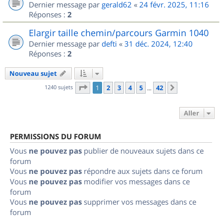
Dernier message par
gerald62
«
24 févr. 2025, 11:16
Réponses :
2
Elargir taille chemin/parcours Garmin 1040
Dernier message par
defti
«
31 déc. 2024, 12:40
Réponses :
2
Nouveau sujet
Page
1
sur
42
1240 sujets
1
2
3
4
5
42
Suivant
…
Aller
PERMISSIONS DU FORUM
Vous
ne pouvez pas
publier de nouveaux sujets dans ce
forum
Vous
ne pouvez pas
répondre aux sujets dans ce forum
Vous
ne pouvez pas
modifier vos messages dans ce
forum
Vous
ne pouvez pas
supprimer vos messages dans ce
forum