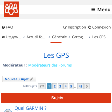
Menu
FAQ
Inscription
Connexion
UtagawaVTT (Randos VTT et VTTAE avec traces GPS)
Accueil forum
Générale
Cartographie et GPS
Les GPS
Les GPS
Modérateur :
Modérateurs des Forums
Nouveau sujet
Page
1
sur
42
1240 sujets
1
2
3
4
5
42
Suivant
…
Sujets
Quel GARMIN ?