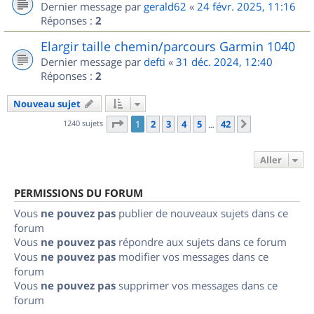
Dernier message par
gerald62
«
24 févr. 2025, 11:16
Réponses :
2
Elargir taille chemin/parcours Garmin 1040
Dernier message par
defti
«
31 déc. 2024, 12:40
Réponses :
2
Nouveau sujet
Page
1
sur
42
1240 sujets
1
2
3
4
5
42
Suivant
…
Aller
PERMISSIONS DU FORUM
Vous
ne pouvez pas
publier de nouveaux sujets dans ce
forum
Vous
ne pouvez pas
répondre aux sujets dans ce forum
Vous
ne pouvez pas
modifier vos messages dans ce
forum
Vous
ne pouvez pas
supprimer vos messages dans ce
forum