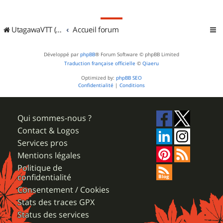
UtagawaVTT (Randos VTT et VTTAE avec traces GPS)
Accueil forum
Développé par
phpBB
® Forum Software © phpBB Limited
Traduction française officielle
©
Qiaeru
Optimized by:
phpBB SEO
Confidentialité
|
Conditions
Qui sommes-nous ?
Contact & Logos
Services pros
Mentions légales
Politique de
confidentialité
Consentement / Cookies
Stats des traces GPX
Status des services