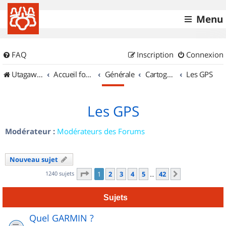
Menu
FAQ
Inscription
Connexion
UtagawaVTT (Randos VTT et VTTAE avec traces GPS)
Accueil forum
Générale
Cartographie et GPS
Les GPS
Les GPS
Modérateur :
Modérateurs des Forums
Nouveau sujet
Page
1
sur
42
1240 sujets
1
2
3
4
5
42
Suivant
…
Sujets
Quel GARMIN ?