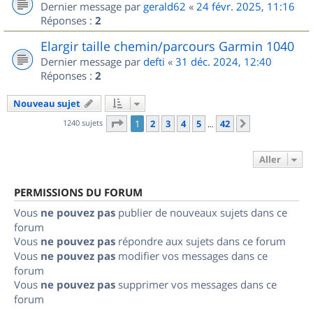
Dernier message par
gerald62
«
24 févr. 2025, 11:16
Réponses :
2
Elargir taille chemin/parcours Garmin 1040
Dernier message par
defti
«
31 déc. 2024, 12:40
Réponses :
2
Nouveau sujet
Page
1
sur
42
1240 sujets
1
2
3
4
5
42
Suivant
…
Aller
PERMISSIONS DU FORUM
Vous
ne pouvez pas
publier de nouveaux sujets dans ce
forum
Vous
ne pouvez pas
répondre aux sujets dans ce forum
Vous
ne pouvez pas
modifier vos messages dans ce
forum
Vous
ne pouvez pas
supprimer vos messages dans ce
forum