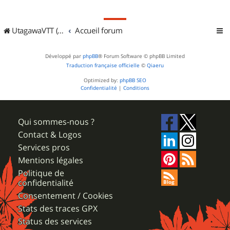
UtagawaVTT (Randos VTT et VTTAE avec traces GPS)
Accueil forum
Développé par
phpBB
® Forum Software © phpBB Limited
Traduction française officielle
©
Qiaeru
Optimized by:
phpBB SEO
Confidentialité
|
Conditions
Qui sommes-nous ?
Contact & Logos
Services pros
Mentions légales
Politique de
confidentialité
Consentement / Cookies
Stats des traces GPX
Status des services