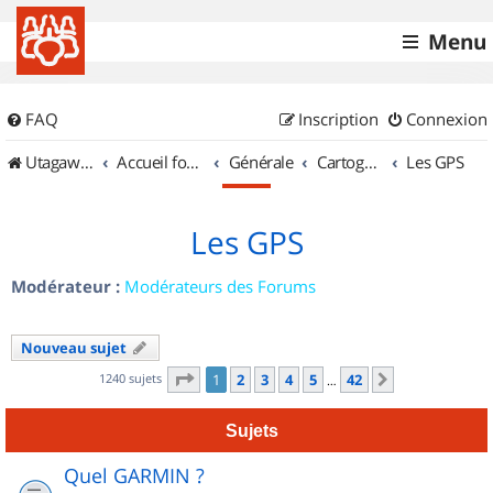
Menu
FAQ
Inscription
Connexion
UtagawaVTT (Randos VTT et VTTAE avec traces GPS)
Accueil forum
Générale
Cartographie et GPS
Les GPS
Les GPS
Modérateur :
Modérateurs des Forums
Nouveau sujet
Page
1
sur
42
1240 sujets
1
2
3
4
5
42
Suivant
…
Sujets
Quel GARMIN ?