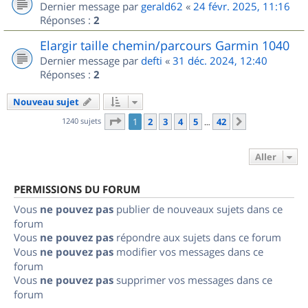
Dernier message par
gerald62
«
24 févr. 2025, 11:16
Réponses :
2
Elargir taille chemin/parcours Garmin 1040
Dernier message par
defti
«
31 déc. 2024, 12:40
Réponses :
2
Nouveau sujet
Page
1
sur
42
1240 sujets
1
2
3
4
5
42
Suivant
…
Aller
PERMISSIONS DU FORUM
Vous
ne pouvez pas
publier de nouveaux sujets dans ce
forum
Vous
ne pouvez pas
répondre aux sujets dans ce forum
Vous
ne pouvez pas
modifier vos messages dans ce
forum
Vous
ne pouvez pas
supprimer vos messages dans ce
forum