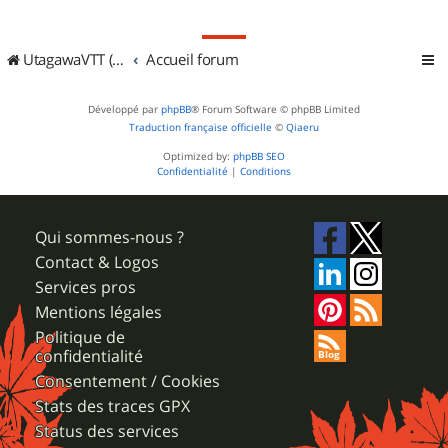
UtagawaVTT (Randos VTT et VTTAE avec traces GPS)
Accueil forum
Développé par
phpBB
® Forum Software © phpBB Limited
Traduction française officielle
©
Qiaeru
Optimized by:
phpBB SEO
Confidentialité
|
Conditions
Qui sommes-nous ?
Contact & Logos
Services pros
Mentions légales
Politique de
confidentialité
Consentement / Cookies
Stats des traces GPX
Status des services