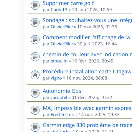
Supprimer carte golf
par
Chris.13
»
10 juin 2026, 10:59
Sondage : souhaitez-vous une intég
par
OlivierPike
»
10 mai 2026, 02:35
Comment modifier l'affichage de l
par
OlivierPike
»
30 juil. 2023, 16:44
chemin de couleur avec indication m
par
emoulin
»
16 févr. 2026, 20:45
Procédure installation carte Utag
par
vigno
»
16 nov. 2024, 08:08
Autonomie Gps
par
carophil
»
01 déc. 2025, 10:32
MAJ impossible avec garmin expres
par
Fred Teston
»
14 nov. 2025, 19:33
Garmin edge 830 problème de trac
par
stef-rock
»
18 nov. 2025, 11:41