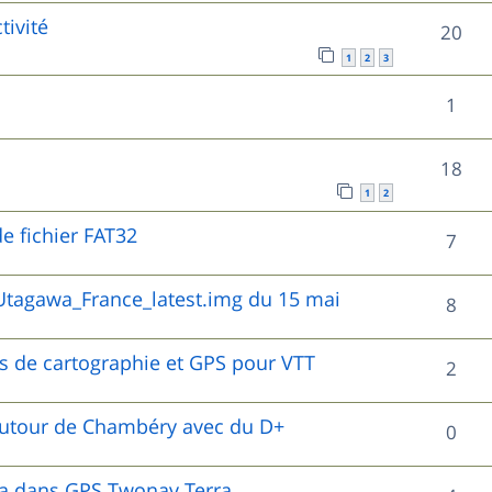
o
s
tivité
s
R
20
p
n
1
2
3
e
é
o
s
R
1
s
p
n
e
é
o
s
R
18
s
p
n
e
1
2
é
o
s
e fichier FAT32
s
R
7
p
n
e
é
o
tagawa_France_latest.img du 15 mai
s
R
8
s
p
n
e
é
o
es de cartographie et GPS pour VTT
s
R
2
s
p
n
e
é
o
autour de Chambéry avec du D+
R
0
s
s
p
n
é
e
o
wa dans GPS Twonav Terra