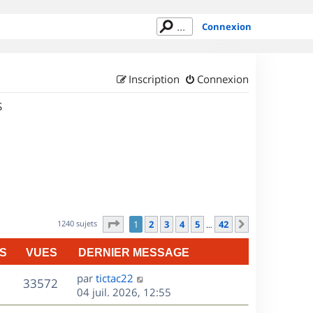
Connexion
Inscription
Connexion
S
Page
1
sur
42
1240 sujets
1
2
3
4
5
42
Suivant
…
S
VUES
DERNIER MESSAGE
D
par
tictac22
V
33572
e
04 juil. 2026, 12:55
r
u