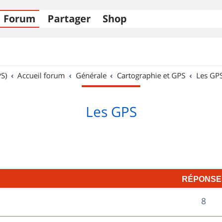
Forum
Partager
Shop
S)
Accueil forum
Générale
Cartographie et GPS
Les GP
Les GPS
RÉPONSE
R
8
é