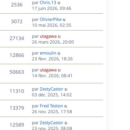
D
par
Chris.13
n
V
2536
e
e
17 juin 2026, 09:46
i
r
u
e
s
D
par
OlivierPike
n
r
V
3072
e
e
10 mai 2026, 02:35
i
m
r
u
e
e
s
D
par
utagawa
n
r
V
s
27134
e
e
26 mars 2026, 20:00
i
m
s
r
u
e
e
a
s
D
par
emoulin
n
r
V
s
12866
g
e
e
23 févr. 2026, 18:26
i
m
s
e
r
u
e
e
a
s
D
par
utagawa
n
r
V
s
50663
g
e
e
14 févr. 2026, 08:41
i
m
s
e
r
u
e
e
a
s
n
r
s
D
g
par
ZestyCastor
V
11310
e
i
m
s
e
e
03 déc. 2025, 14:02
e
e
a
r
u
s
r
s
D
g
par
Fred Teston
n
V
13379
m
s
e
e
e
26 nov. 2025, 17:58
i
e
a
r
u
e
s
s
D
g
par
ZestyCastor
n
r
V
12589
s
e
e
e
23 nov. 2025, 08:08
i
m