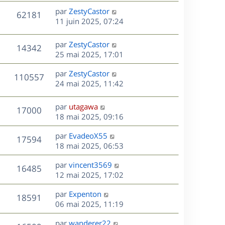
s
n
e
r
s
D
par
ZestyCastor
V
62181
e
i
m
s
e
11 juin 2025, 07:24
e
e
a
r
u
s
r
s
g
n
D
par
ZestyCastor
V
14342
m
s
e
e
i
e
25 mai 2025, 17:01
e
a
e
r
u
s
s
g
r
D
par
ZestyCastor
n
V
110557
s
e
m
e
e
24 mai 2025, 11:42
i
a
e
r
u
e
g
s
s
n
r
D
par
utagawa
e
V
17000
s
e
i
m
e
18 mai 2025, 09:16
a
e
e
r
u
s
g
r
s
D
par
EvadeoX55
n
V
17594
e
m
s
e
e
18 mai 2025, 06:53
i
e
a
r
u
e
s
s
D
g
par
vincent3569
n
r
V
16485
s
e
e
e
12 mai 2025, 17:02
i
m
a
r
u
e
e
s
D
g
par
Expenton
n
r
V
s
18591
e
e
e
06 mai 2025, 11:19
i
m
s
r
u
e
e
a
s
D
par
wanderer22
n
r