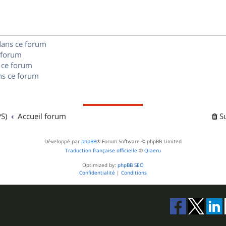
e
o
s
s
n
e
dans ce forum
s
s
 forum
e
 ce forum
s ce forum
s
S)
Accueil forum
S
Développé par
phpBB
® Forum Software © phpBB Limited
Traduction française officielle
©
Qiaeru
Optimized by:
phpBB SEO
Confidentialité
|
Conditions