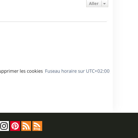
e
e
a
Aller
s
r
s
g
m
s
e
e
a
s
g
s
e
a
g
e
upprimer les cookies
Fuseau horaire sur
UTC+02:00