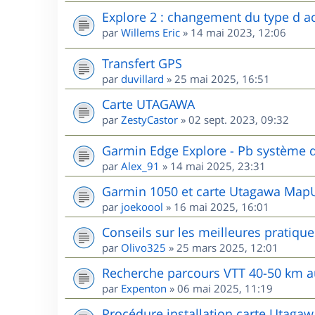
Explore 2 : changement du type d ac
par
Willems Eric
»
14 mai 2023, 12:06
Transfert GPS
par
duvillard
»
25 mai 2025, 16:51
Carte UTAGAWA
par
ZestyCastor
»
02 sept. 2023, 09:32
Garmin Edge Explore - Pb système d
par
Alex_91
»
14 mai 2025, 23:31
Garmin 1050 et carte Utagawa MapU
par
joekoool
»
16 mai 2025, 16:01
Conseils sur les meilleures pratiqu
par
Olivo325
»
25 mars 2025, 12:01
Recherche parcours VTT 40-50 km 
par
Expenton
»
06 mai 2025, 11:19
Procédure installation carte Utaga