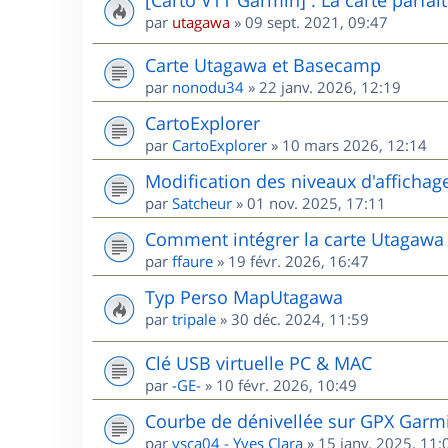
par
utagawa
»
09 sept. 2021, 09:47
Carte Utagawa et Basecamp
par
nonodu34
»
22 janv. 2026, 12:19
CartoExplorer
par
CartoExplorer
»
10 mars 2026, 12:14
Modification des niveaux d'affichag
par
Satcheur
»
01 nov. 2025, 17:11
Comment intégrer la carte Utagawa
par
ffaure
»
19 févr. 2026, 16:47
Typ Perso MapUtagawa
par
tripale
»
30 déc. 2024, 11:59
Clé USB virtuelle PC & MAC
par
-GE-
»
10 févr. 2026, 10:49
Courbe de dénivellée sur GPX Garm
par
ysca04 - Yves Clara
»
15 janv. 2025, 11: