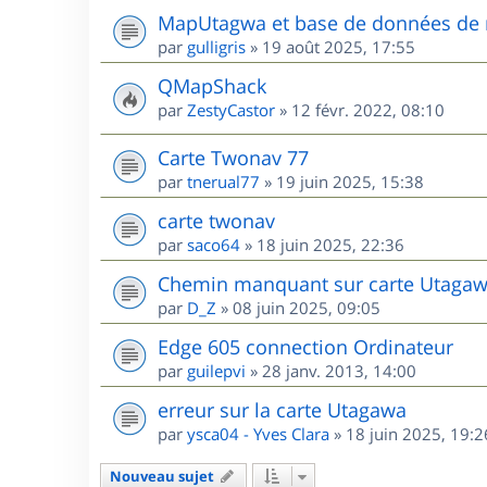
MapUtagwa et base de données de 
par
gulligris
»
19 août 2025, 17:55
QMapShack
par
ZestyCastor
»
12 févr. 2022, 08:10
Carte Twonav 77
par
tnerual77
»
19 juin 2025, 15:38
carte twonav
par
saco64
»
18 juin 2025, 22:36
Chemin manquant sur carte Utagaw
par
D_Z
»
08 juin 2025, 09:05
Edge 605 connection Ordinateur
par
guilepvi
»
28 janv. 2013, 14:00
erreur sur la carte Utagawa
par
ysca04 - Yves Clara
»
18 juin 2025, 19:2
Nouveau sujet