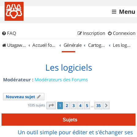
Menu
FAQ
Inscription
Connexion
UtagawaVTT (Randos VTT et VTTAE avec traces GPS)
Accueil forum
Générale
Cartographie et GPS
Les logiciels
Les logiciels
Modérateur :
Modérateurs des Forums
Nouveau sujet
Page
1
sur
35
1035 sujets
1
2
3
4
5
35
Suivant
…
Sujets
Un outil simple pour éditer et s'échanger ses