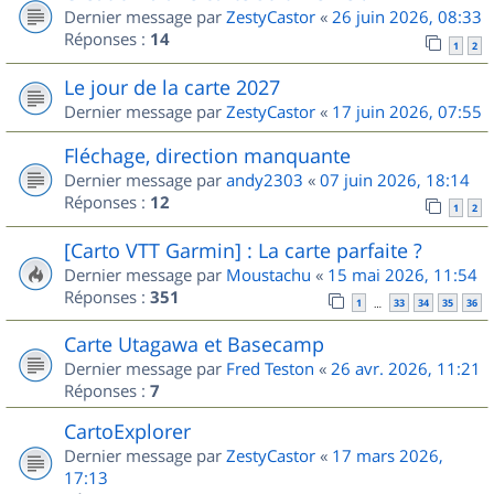
Dernier message par
ZestyCastor
«
26 juin 2026, 08:33
Réponses :
14
1
2
Le jour de la carte 2027
Dernier message par
ZestyCastor
«
17 juin 2026, 07:55
Fléchage, direction manquante
Dernier message par
andy2303
«
07 juin 2026, 18:14
Réponses :
12
1
2
[Carto VTT Garmin] : La carte parfaite ?
Dernier message par
Moustachu
«
15 mai 2026, 11:54
Réponses :
351
1
33
34
35
36
…
Carte Utagawa et Basecamp
Dernier message par
Fred Teston
«
26 avr. 2026, 11:21
Réponses :
7
CartoExplorer
Dernier message par
ZestyCastor
«
17 mars 2026,
17:13