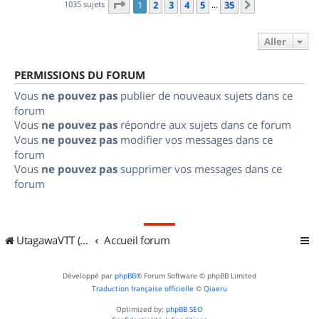
Page
1
sur
35
1035 sujets
1
2
3
4
5
35
Suivant
…
Aller
PERMISSIONS DU FORUM
Vous
ne pouvez pas
publier de nouveaux sujets dans ce
forum
Vous
ne pouvez pas
répondre aux sujets dans ce forum
Vous
ne pouvez pas
modifier vos messages dans ce
forum
Vous
ne pouvez pas
supprimer vos messages dans ce
forum
UtagawaVTT (Randos VTT et VTTAE avec traces GPS)
Accueil forum
Développé par
phpBB
® Forum Software © phpBB Limited
Traduction française officielle
©
Qiaeru
Optimized by:
phpBB SEO