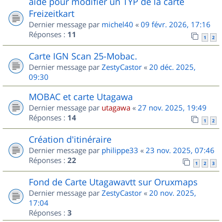
aide pour modifier un TYP de la carte
Freizeitkart
Dernier message par
michel40
«
09 févr. 2026, 17:16
Réponses :
11
1
2
Carte IGN Scan 25-Mobac.
Dernier message par
ZestyCastor
«
20 déc. 2025,
09:30
MOBAC et carte Utagawa
Dernier message par
utagawa
«
27 nov. 2025, 19:49
Réponses :
14
1
2
Création d'itinéraire
Dernier message par
philippe33
«
23 nov. 2025, 07:46
Réponses :
22
1
2
3
Fond de Carte Utagawavtt sur Oruxmaps
Dernier message par
ZestyCastor
«
20 nov. 2025,
17:04
Réponses :
3