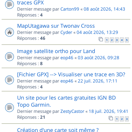
traces GPX
Dernier message par
Carton99
«
08 août 2026, 14:43
Réponses :
4
MapUtagawa sur Twonav Cross
Dernier message par
Cyder
«
04 août 2026, 13:29
Réponses :
46
1
2
3
4
5
Image satellite ortho pour Land
Dernier message par
eop46
«
03 août 2026, 09:28
Réponses :
8
[Fichier GPX] --> Visualiser une trace en 3D?
Dernier message par
eop46
«
22 juil. 2026, 17:11
Réponses :
4
Un site pour les cartes gratuites IGN BD
Topo Garmin.
Dernier message par
ZestyCastor
«
18 juil. 2026, 19:41
Réponses :
21
1
2
3
Création d'une carte soit même ?