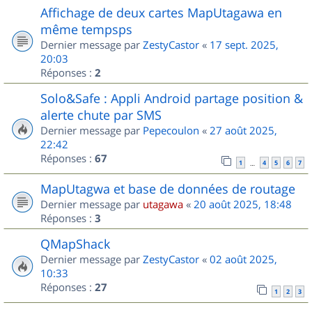
Affichage de deux cartes MapUtagawa en
même tempsps
Dernier message par
ZestyCastor
«
17 sept. 2025,
20:03
Réponses :
2
Solo&Safe : Appli Android partage position &
alerte chute par SMS
Dernier message par
Pepecoulon
«
27 août 2025,
22:42
Réponses :
67
1
4
5
6
7
…
MapUtagwa et base de données de routage
Dernier message par
utagawa
«
20 août 2025, 18:48
Réponses :
3
QMapShack
Dernier message par
ZestyCastor
«
02 août 2025,
10:33
Réponses :
27
1
2
3