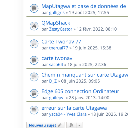
MapUtagwa et base de données de 
par
gulligris
»
19 août 2025, 17:55
QMapShack
par
ZestyCastor
»
12 févr. 2022, 08:10
Carte Twonav 77
par
tnerual77
»
19 juin 2025, 15:38
carte twonav
par
saco64
»
18 juin 2025, 22:36
Chemin manquant sur carte Utagaw
par
D_Z
»
08 juin 2025, 09:05
Edge 605 connection Ordinateur
par
guilepvi
»
28 janv. 2013, 14:00
erreur sur la carte Utagawa
par
ysca04 - Yves Clara
»
18 juin 2025, 19:2
Nouveau sujet