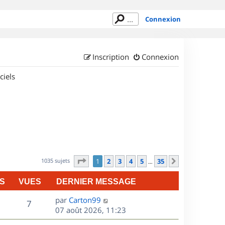
Connexion
Inscription
Connexion
ciels
Page
1
sur
35
1035 sujets
1
2
3
4
5
35
Suivant
…
S
VUES
DERNIER MESSAGE
D
par
Carton99
V
7
e
07 août 2026, 11:23
r
u