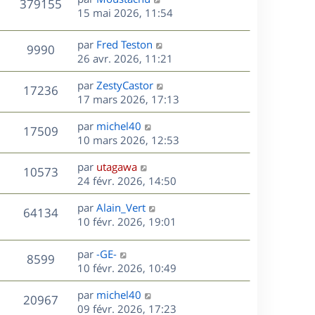
e
V
379155
s
e
i
m
e
15 mai 2026, 11:54
a
e
e
r
u
s
g
r
s
n
D
par
Fred Teston
e
V
9990
m
s
e
i
e
26 avr. 2026, 11:21
e
a
e
r
u
s
s
g
r
D
par
ZestyCastor
n
V
17236
s
e
m
e
e
17 mars 2026, 17:13
i
a
e
r
u
e
g
s
s
D
par
michel40
n
r
V
17509
e
s
e
e
10 mars 2026, 12:53
i
m
a
r
u
e
e
s
D
g
par
utagawa
n
r
V
s
10573
e
e
e
24 févr. 2026, 14:50
i
m
s
r
u
e
e
a
s
D
par
Alain_Vert
n
r
V
s
64134
g
e
e
10 févr. 2026, 19:01
i
m
s
e
r
u
e
e
a
s
n
r
s
D
g
par
-GE-
V
8599
e
i
m
s
e
e
10 févr. 2026, 10:49
e
e
a
r
u
s
r
s
D
g
par
michel40
n
V
20967
m
s
e
e
e
09 févr. 2026, 17:23
i