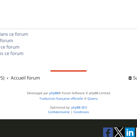
p
s
n
e
o
s
s
n
e
dans ce forum
s
s
 forum
e
 ce forum
s ce forum
s
S)
Accueil forum
S
Développé par
phpBB
® Forum Software © phpBB Limited
Traduction française officielle
©
Qiaeru
Optimized by:
phpBB SEO
Confidentialité
|
Conditions