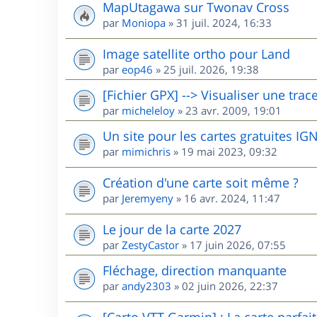
MapUtagawa sur Twonav Cross
par
Moniopa
»
31 juil. 2024, 16:33
Image satellite ortho pour Land
par
eop46
»
25 juil. 2026, 19:38
[Fichier GPX] --> Visualiser une trac
par
micheleloy
»
23 avr. 2009, 19:01
Un site pour les cartes gratuites I
par
mimichris
»
19 mai 2023, 09:32
Création d'une carte soit même ?
par
Jeremyeny
»
16 avr. 2024, 11:47
Le jour de la carte 2027
par
ZestyCastor
»
17 juin 2026, 07:55
Fléchage, direction manquante
par
andy2303
»
02 juin 2026, 22:37
[Carto VTT Garmin] : La carte parfait