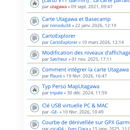
par
utagawa
»
09 sept. 2021, 09:47
Carte Utagawa et Basecamp
par
nonodu34
»
22 janv. 2026, 12:19
CartoExplorer
par
CartoExplorer
»
10 mars 2026, 12:14
Modification des niveaux d'affichag
par
Satcheur
»
01 nov. 2025, 17:11
Comment intégrer la carte Utagawa
par
ffaure
»
19 févr. 2026, 16:47
Typ Perso MapUtagawa
par
tripale
»
30 déc. 2024, 11:59
Clé USB virtuelle PC & MAC
par
-GE-
»
10 févr. 2026, 10:49
Courbe de dénivellée sur GPX Garm
par
ysca04 - Yves Clara
»
15 janv. 2025, 11: