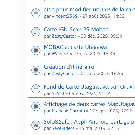
aide pour modifier un TYP de la cart
par
vincent3569
»
27 août 2025, 14:33
Carte IGN Scan 25-Mobac.
par
ZestyCastor
»
20 déc. 2025, 09:30
MOBAC et carte Utagawa
par
Wave57
»
23 nov. 2025, 18:36
Création d'itinéraire
par
ZestyCastor
»
01 août 2023, 16:55
Fond de Carte Utagawavtt sur Oru
par
SCVTT
»
09 nov. 2025, 11:14
Affichage de deux cartes MapUta
par
FrancoisGarmin
»
17 sept. 2025, 07:26
Solo&Safe : Appli Android partage p
par
SévéRiders
»
15 mai 2019, 22:12