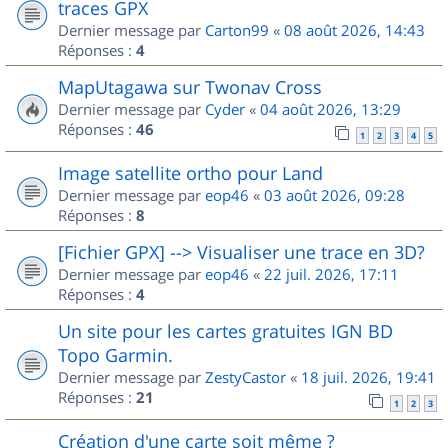
traces GPX
Dernier message par
Carton99
«
08 août 2026, 14:43
Réponses :
4
MapUtagawa sur Twonav Cross
Dernier message par
Cyder
«
04 août 2026, 13:29
Réponses :
46
1
2
3
4
5
Image satellite ortho pour Land
Dernier message par
eop46
«
03 août 2026, 09:28
Réponses :
8
[Fichier GPX] --> Visualiser une trace en 3D?
Dernier message par
eop46
«
22 juil. 2026, 17:11
Réponses :
4
Un site pour les cartes gratuites IGN BD
Topo Garmin.
Dernier message par
ZestyCastor
«
18 juil. 2026, 19:41
Réponses :
21
1
2
3
Création d'une carte soit même ?