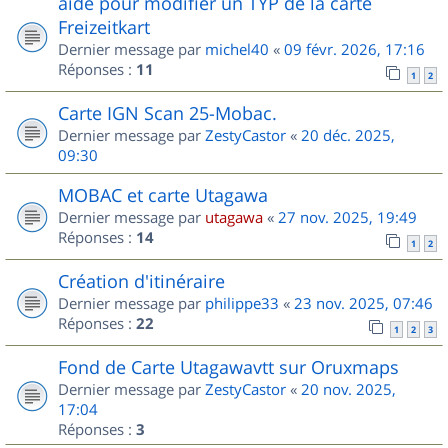
aide pour modifier un TYP de la carte
Freizeitkart
Dernier message par
michel40
«
09 févr. 2026, 17:16
Réponses :
11
1
2
Carte IGN Scan 25-Mobac.
Dernier message par
ZestyCastor
«
20 déc. 2025,
09:30
MOBAC et carte Utagawa
Dernier message par
utagawa
«
27 nov. 2025, 19:49
Réponses :
14
1
2
Création d'itinéraire
Dernier message par
philippe33
«
23 nov. 2025, 07:46
Réponses :
22
1
2
3
Fond de Carte Utagawavtt sur Oruxmaps
Dernier message par
ZestyCastor
«
20 nov. 2025,
17:04
Réponses :
3