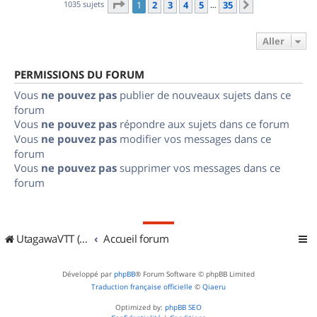
Page
1
sur
35
1035 sujets
1
2
3
4
5
35
Suivant
…
Aller
PERMISSIONS DU FORUM
Vous
ne pouvez pas
publier de nouveaux sujets dans ce
forum
Vous
ne pouvez pas
répondre aux sujets dans ce forum
Vous
ne pouvez pas
modifier vos messages dans ce
forum
Vous
ne pouvez pas
supprimer vos messages dans ce
forum
UtagawaVTT (Randos VTT et VTTAE avec traces GPS)
Accueil forum
Développé par
phpBB
® Forum Software © phpBB Limited
Traduction française officielle
©
Qiaeru
Optimized by:
phpBB SEO