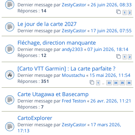
Dernier message par
ZestyCastor
«
26 juin 2026, 08:33
Réponses :
14
1
2
Le jour de la carte 2027
Dernier message par
ZestyCastor
«
17 juin 2026, 07:55
Fléchage, direction manquante
Dernier message par
andy2303
«
07 juin 2026, 18:14
Réponses :
12
1
2
[Carto VTT Garmin] : La carte parfaite ?
Dernier message par
Moustachu
«
15 mai 2026, 11:54
Réponses :
351
1
33
34
35
36
…
Carte Utagawa et Basecamp
Dernier message par
Fred Teston
«
26 avr. 2026, 11:21
Réponses :
7
CartoExplorer
Dernier message par
ZestyCastor
«
17 mars 2026,
17:13