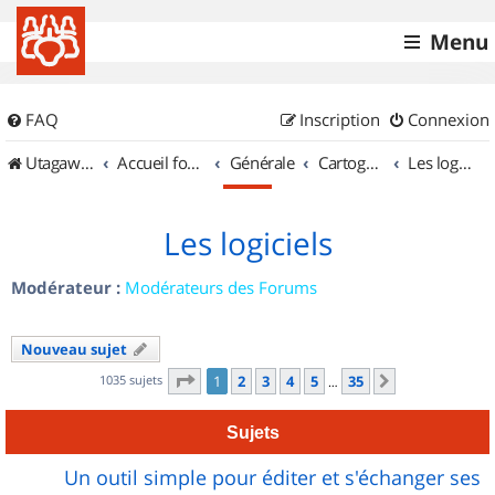
Menu
FAQ
Inscription
Connexion
UtagawaVTT (Randos VTT et VTTAE avec traces GPS)
Accueil forum
Générale
Cartographie et GPS
Les logiciels
Les logiciels
Modérateur :
Modérateurs des Forums
Nouveau sujet
Page
1
sur
35
1035 sujets
1
2
3
4
5
35
Suivant
…
Sujets
Un outil simple pour éditer et s'échanger ses