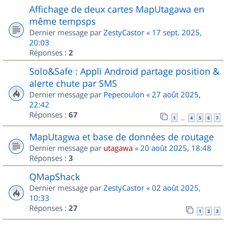
Affichage de deux cartes MapUtagawa en
même tempsps
Dernier message par
ZestyCastor
«
17 sept. 2025,
20:03
Réponses :
2
Solo&Safe : Appli Android partage position &
alerte chute par SMS
Dernier message par
Pepecoulon
«
27 août 2025,
22:42
Réponses :
67
1
4
5
6
7
…
MapUtagwa et base de données de routage
Dernier message par
utagawa
«
20 août 2025, 18:48
Réponses :
3
QMapShack
Dernier message par
ZestyCastor
«
02 août 2025,
10:33
Réponses :
27
1
2
3