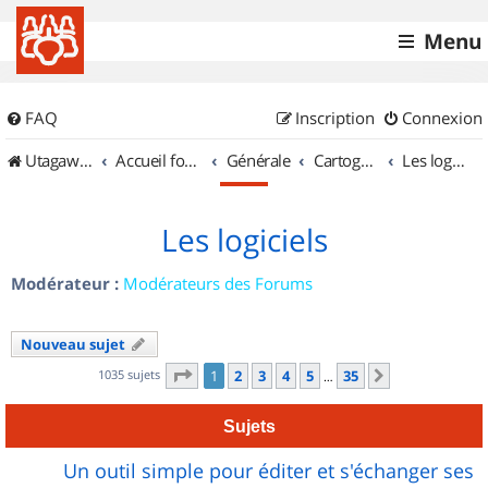
Menu
FAQ
Inscription
Connexion
UtagawaVTT (Randos VTT et VTTAE avec traces GPS)
Accueil forum
Générale
Cartographie et GPS
Les logiciels
Les logiciels
Modérateur :
Modérateurs des Forums
Nouveau sujet
Page
1
sur
35
1035 sujets
1
2
3
4
5
35
Suivant
…
Sujets
Un outil simple pour éditer et s'échanger ses