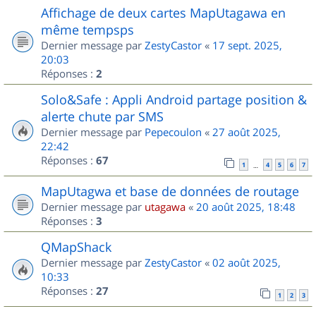
Affichage de deux cartes MapUtagawa en
même tempsps
Dernier message par
ZestyCastor
«
17 sept. 2025,
20:03
Réponses :
2
Solo&Safe : Appli Android partage position &
alerte chute par SMS
Dernier message par
Pepecoulon
«
27 août 2025,
22:42
Réponses :
67
1
4
5
6
7
…
MapUtagwa et base de données de routage
Dernier message par
utagawa
«
20 août 2025, 18:48
Réponses :
3
QMapShack
Dernier message par
ZestyCastor
«
02 août 2025,
10:33
Réponses :
27
1
2
3