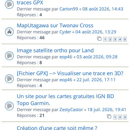
traces GPX
Dernier message par
Carton99
«
08 août 2026, 14:43
Réponses :
4
MapUtagawa sur Twonav Cross
Dernier message par
Cyder
«
04 août 2026, 13:29
Réponses :
46
1
2
3
4
5
Image satellite ortho pour Land
Dernier message par
eop46
«
03 août 2026, 09:28
Réponses :
8
[Fichier GPX] --> Visualiser une trace en 3D?
Dernier message par
eop46
«
22 juil. 2026, 17:11
Réponses :
4
Un site pour les cartes gratuites IGN BD
Topo Garmin.
Dernier message par
ZestyCastor
«
18 juil. 2026, 19:41
Réponses :
21
1
2
3
Création d'une carte soit même ?