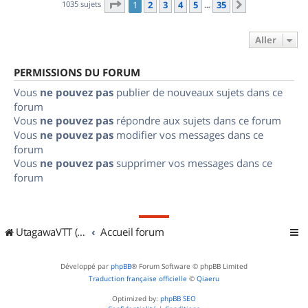
Page
1
sur
35
1035 sujets
1
2
3
4
5
35
Suivant
…
Aller
PERMISSIONS DU FORUM
Vous
ne pouvez pas
publier de nouveaux sujets dans ce
forum
Vous
ne pouvez pas
répondre aux sujets dans ce forum
Vous
ne pouvez pas
modifier vos messages dans ce
forum
Vous
ne pouvez pas
supprimer vos messages dans ce
forum
UtagawaVTT (Randos VTT et VTTAE avec traces GPS)
Accueil forum
Développé par
phpBB
® Forum Software © phpBB Limited
Traduction française officielle
©
Qiaeru
Optimized by:
phpBB SEO