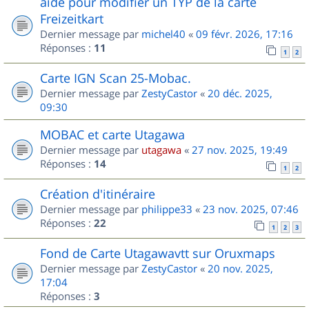
aide pour modifier un TYP de la carte
Freizeitkart
Dernier message par
michel40
«
09 févr. 2026, 17:16
Réponses :
11
1
2
Carte IGN Scan 25-Mobac.
Dernier message par
ZestyCastor
«
20 déc. 2025,
09:30
MOBAC et carte Utagawa
Dernier message par
utagawa
«
27 nov. 2025, 19:49
Réponses :
14
1
2
Création d'itinéraire
Dernier message par
philippe33
«
23 nov. 2025, 07:46
Réponses :
22
1
2
3
Fond de Carte Utagawavtt sur Oruxmaps
Dernier message par
ZestyCastor
«
20 nov. 2025,
17:04
Réponses :
3