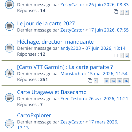
Dernier message par
ZestyCastor
«
26 juin 2026, 08:33
Réponses :
14
1
2
Le jour de la carte 2027
Dernier message par
ZestyCastor
«
17 juin 2026, 07:55
Fléchage, direction manquante
Dernier message par
andy2303
«
07 juin 2026, 18:14
Réponses :
12
1
2
[Carto VTT Garmin] : La carte parfaite ?
Dernier message par
Moustachu
«
15 mai 2026, 11:54
Réponses :
351
1
33
34
35
36
…
Carte Utagawa et Basecamp
Dernier message par
Fred Teston
«
26 avr. 2026, 11:21
Réponses :
7
CartoExplorer
Dernier message par
ZestyCastor
«
17 mars 2026,
17:13